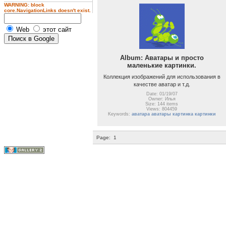
WARNING: block
core.NavigationLinks doesn't exist.
Web
этот сайт
Album: Аватары и просто
маленькие картинки.
Коллекция изображений для использования в
качестве аватар и т.д.
Date: 01/19/07
Owner: Илья
Size: 144 items
Views: 804459
Keywords:
аватара аватары картинка картинки
Page:
1