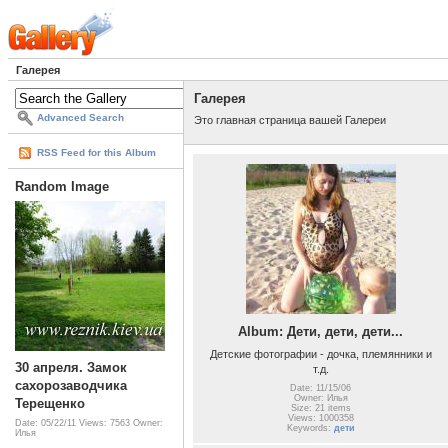
Галерея
Галерея
Advanced Search
Это главная страница вашей Галереи
RSS Feed for this Album
Random Image
Album: Дети, дети, дети...
Детские фотографии - дочка, племянники и
30 апреля. Замок
т.д.
сахорозаводчика
Date: 11/15/06
Owner: Илья
Терещенко
Size: 21 items
Views: 1000358
Date: 05/22/11
Views: 7563
Owner:
Keywords:
дети
Илья