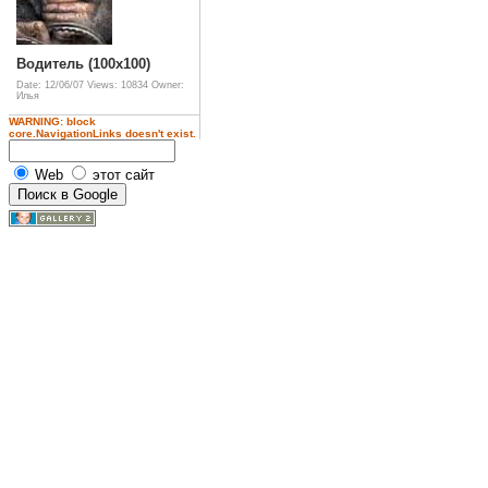
Водитель (100x100)
Date: 12/06/07
Views: 10834
Owner:
Илья
WARNING: block
core.NavigationLinks doesn't exist.
Web
этот сайт