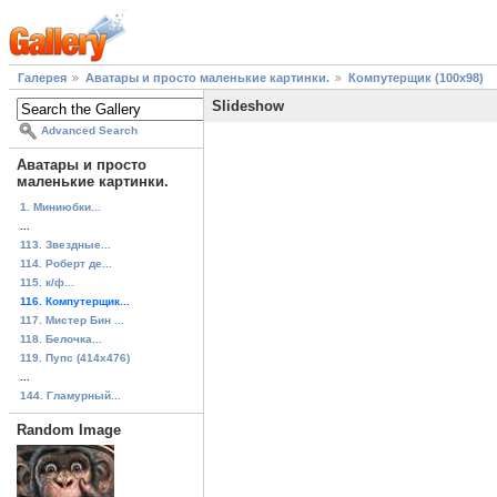
Галерея
Аватары и просто маленькие картинки.
Компутерщик (100x98)
Slideshow
Advanced Search
Аватары и просто
маленькие картинки.
1. Миниюбки...
...
113. Звездные...
114. Роберт де...
115. к/ф...
116. Компутерщик...
117. Мистер Бин ...
118. Белочка...
119. Пупс (414x476)
...
144. Гламурный...
Random Image