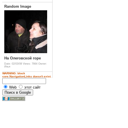
Random Image
На Олеговской горе
Date: 02/03/08
Views: 7664
Owner:
Илья
WARNING: block
core.NavigationLinks doesn't exist.
Web
этот сайт