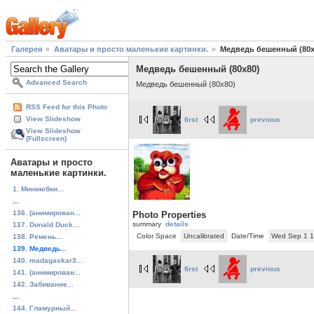
Галерея
Аватары и просто маленькие картинки.
Медведь бешенный (80x
Медведь бешенный (80x80)
Advanced Search
Медведь бешенный (80x80)
RSS Feed for this Photo
View Slideshow
first
previous
View Slideshow
(Fullscreen)
Аватары и просто
маленькие картинки.
1. Миниюбки...
...
136. (анимирован...
Photo Properties
summary
details
137. Donald Duck...
Color Space
Uncalibrated
Date/Time
Wed Sep 1 1
138. Ремень...
139. Медведь...
140. madagaskar3...
first
previous
141. (анимирован...
142. Забивание...
...
144. Гламурный...