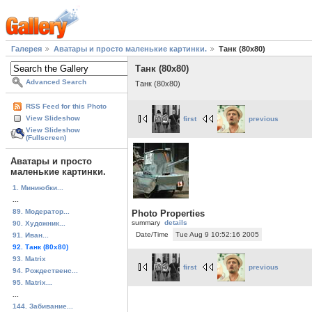
Галерея
Аватары и просто маленькие картинки.
Танк (80x80)
Танк (80x80)
Advanced Search
Танк (80x80)
RSS Feed for this Photo
View Slideshow
first
previous
View Slideshow
(Fullscreen)
Аватары и просто
маленькие картинки.
1. Миниюбки...
...
89. Модератор...
Photo Properties
summary
details
90. Художник...
Date/Time
Tue Aug 9 10:52:16 2005
91. Иван...
92. Танк (80x80)
93. Matrix
first
previous
94. Рождественс...
95. Matrix...
...
144. Забивание...