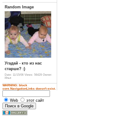
Random Image
Угадай - кто из нас
старше? :)
Date: 11/15/06
Views: 56429
Owner:
Илья
WARNING: block
core.NavigationLinks doesn't exist.
Web
этот сайт