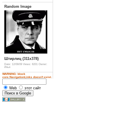
Random Image
Штирлиц (311x378)
Date: 12/09/09
Views: 8201
Owner:
Илья
WARNING: block
core.NavigationLinks doesn't exist.
Web
этот сайт