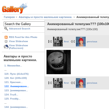
Галерея
Аватары и просто маленькие картинки.
Анимированный телепуз
Анимированный телепузик??? (100x10
Advanced Search
Анимированный телепузик??? (100x100)
RSS Feed for this Photo
View Slideshow
first
previous
View Slideshow
(Fullscreen)
Аватары и просто
маленькие картинки.
1. Миниюбки...
...
119. Пупс (414x476)
120. Кот (100x100)
121. Красная...
first
previous
122. Анимированн...
123. (анимирован...
124. 5-ый...
125. Freddy...
...
144. (анимирован...