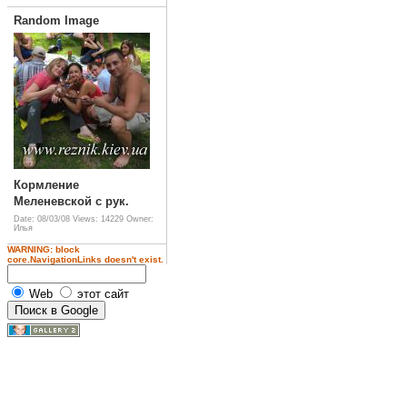
Random Image
Кормление
Меленевской с рук.
Date: 08/03/08
Views: 14229
Owner:
Илья
WARNING: block
core.NavigationLinks doesn't exist.
Web
этот сайт