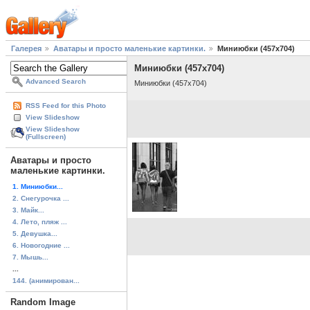
Галерея
Аватары и просто маленькие картинки.
Миниюбки (457x704)
Миниюбки (457x704)
Advanced Search
Миниюбки (457x704)
RSS Feed for this Photo
View Slideshow
View Slideshow
(Fullscreen)
Аватары и просто
маленькие картинки.
1. Миниюбки...
2. Снегурочка ...
3. Майк...
4. Лето, пляж ...
5. Девушка...
6. Новогодние ...
7. Мышь...
...
144. (анимирован...
Random Image