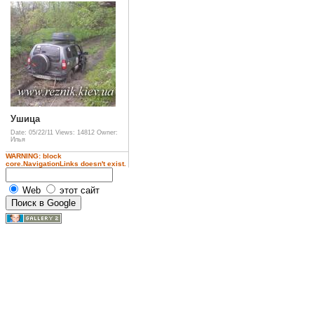
Ушица
Date: 05/22/11
Views: 14812
Owner:
Илья
WARNING: block
core.NavigationLinks doesn't exist.
Web
этот сайт