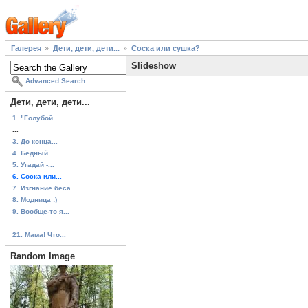
Галерея
Дети, дети, дети...
Соска или сушка?
Slideshow
Advanced Search
Дети, дети, дети...
1. "Голубой...
...
3. До конца...
4. Бедный...
5. Угадай -...
6. Соска или...
7. Изгнание беса
8. Модница :)
9. Вообще-то я...
...
21. Мама! Что...
Random Image