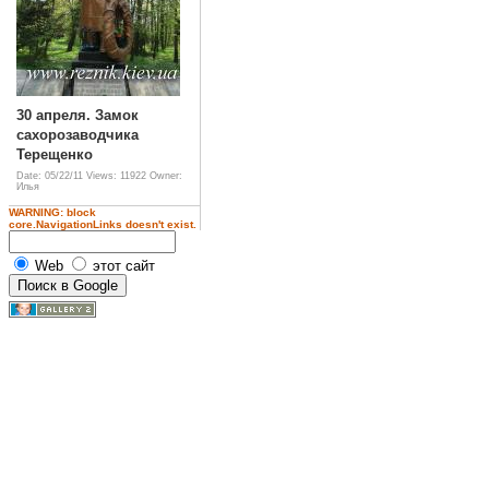
30 апреля. Замок
сахорозаводчика
Терещенко
Date: 05/22/11
Views: 11922
Owner:
Илья
WARNING: block
core.NavigationLinks doesn't exist.
Web
этот сайт