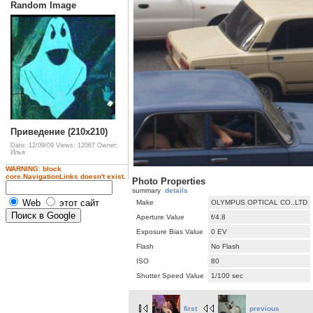
Random Image
Приведение (210x210)
Date: 12/09/09
Views: 12067
Owner:
Илья
WARNING: block
core.NavigationLinks doesn't exist.
Photo Properties
summary
details
Web
этот сайт
Make
OLYMPUS OPTICAL CO.,LTD
Aperture Value
f/4.8
Exposure Bias Value
0 EV
Flash
No Flash
ISO
80
Shutter Speed Value
1/100 sec
first
previous