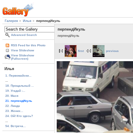
Галерея
Илья
перпендИкуль
перпендИкуль
Advanced Search
перпендИкуль
RSS Feed for this Photo
View Slideshow
first
previous
View Slideshow
(Fullscreen)
Илья
1. Первомайски...
...
18. Прощальный ...
19. Угадай -...
20. Мася
21. перпендИкуль
22. Линда
23. Жених...
24. Ой! Кто здесь?
...
54. Встреча...