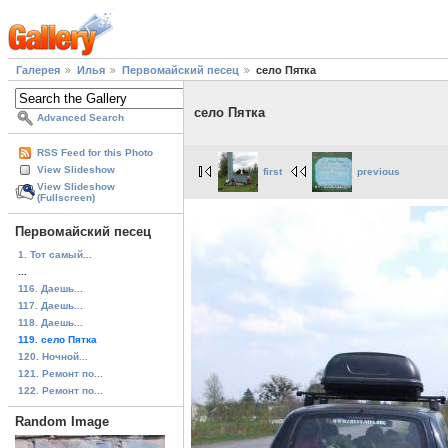
Галерея
Илья
Первомайский песец
село Пятка
село Пятка
Advanced Search
RSS Feed for this Photo
View Slideshow
first
previous
View Slideshow
(Fullscreen)
Первомайский песец
1. Тот самый...
...
116. Даешь...
117. Даешь...
118. Даешь...
119. село Пятка
120. Ночной...
121. Ремонт по...
122. Ремонт по...
Random Image