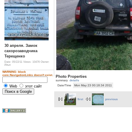
30 апреля. Замок
сахорозаводчика
Терещенко
Date: 05/22/11
Views: 10476
Owner:
Илья
WARNING: block
core.NavigationLinks doesn't exist.
Photo Properties
summary
details
Date/Time
Mon May 23 00:18:34 2011
Web
этот сайт
first
previous