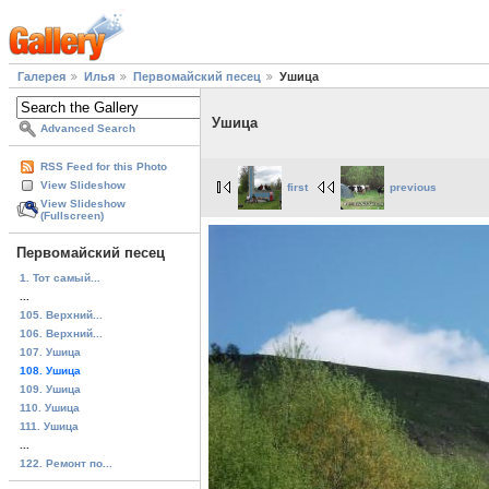
Галерея
Илья
Первомайский песец
Ушица
Ушица
Advanced Search
RSS Feed for this Photo
View Slideshow
first
previous
View Slideshow
(Fullscreen)
Первомайский песец
1. Тот самый...
...
105. Верхний...
106. Верхний...
107. Ушица
108. Ушица
109. Ушица
110. Ушица
111. Ушица
...
122. Ремонт по...