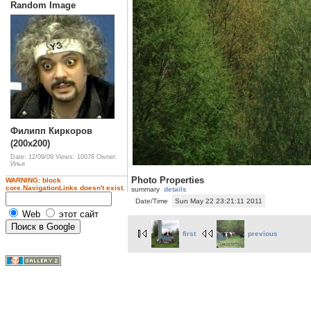
Random Image
Филипп Киркоров
(200x200)
Date: 12/09/09
Views: 10078
Owner:
Илья
Photo Properties
WARNING: block
core.NavigationLinks doesn't exist.
summary
details
Date/Time
Sun May 22 23:21:11 2011
Web
этот сайт
first
previous