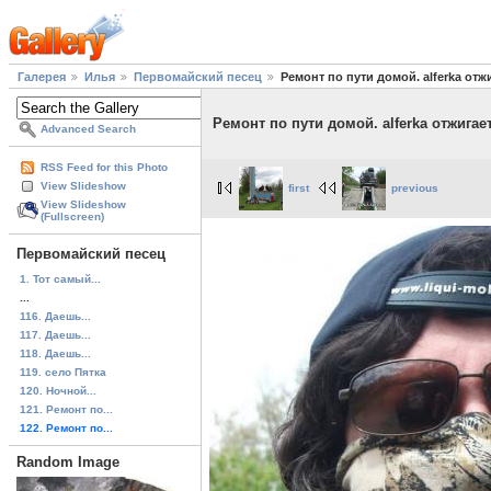
Галерея
Илья
Первомайский песец
Ремонт по пути домой. alferka отжи
Ремонт по пути домой. alferka отжигает 
Advanced Search
RSS Feed for this Photo
View Slideshow
first
previous
View Slideshow
(Fullscreen)
Первомайский песец
1. Тот самый...
...
116. Даешь...
117. Даешь...
118. Даешь...
119. село Пятка
120. Ночной...
121. Ремонт по...
122. Ремонт по...
Random Image