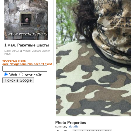
1 мая. Ракетные шахты
Date: 05/22/11
Views: 298099
Owner:
Илья
WARNING: block
core.NavigationLinks doesn't exist.
Web
этот сайт
Photo Properties
summary
details