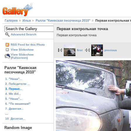
Галерея
Илья
Ралли "Киевская песочница 2010"
Первая контрольная 
Первая контрольная точка
Advanced Search
Первая контрольная точка
RSS Feed for this Photo
View Slideshow
first
previous
View Slideshow
(Fullscreen)
Ралли "Киевская
песочница 2010"
1. "Наша"...
2. Победители ...
3. Первая...
4. We did...
5. "Наша"...
6. "По машинам!"
7. Девятая...
...
10. Десятая...
Random Image