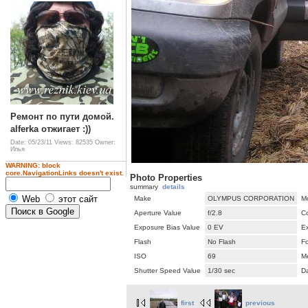
Ремонт по пути домой.
alferka отжигает :))
Date: 05/23/11
Views: 82535
Owner:
Илья
WARNING: block
core.NavigationLinks doesn't exist.
Photo Properties
summary
details
Web
этот сайт
Make
OLYMPUS CORPORATION
M
Aperture Value
f/2.8
C
Exposure Bias Value
0 EV
E
Flash
No Flash
F
ISO
69
M
Shutter Speed Value
1/30 sec
D
first
previous