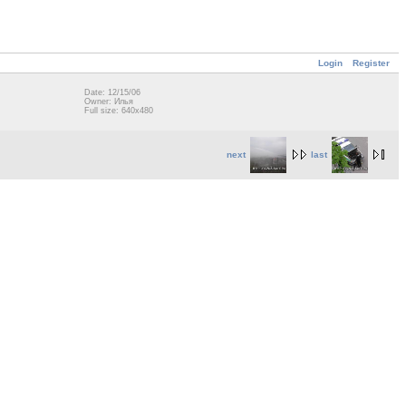
Login
Register
Date: 12/15/06
Owner: Илья
Full size: 640x480
next
last