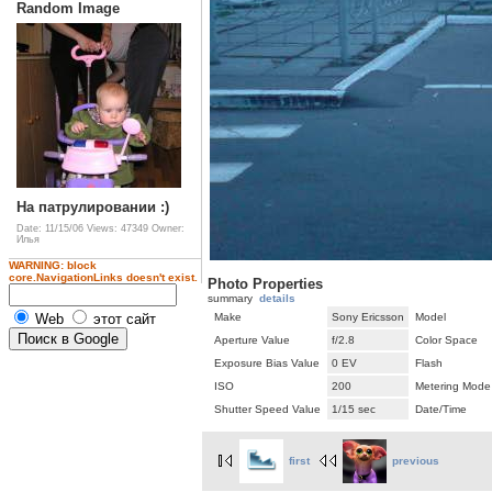
Random Image
На патрулировании :)
Date: 11/15/06
Views: 47349
Owner:
Илья
WARNING: block
core.NavigationLinks doesn't exist.
Photo Properties
summary
details
Make
Sony Ericsson
Model
Web
этот сайт
Aperture Value
f/2.8
Color Space
Exposure Bias Value
0 EV
Flash
ISO
200
Metering Mode
Shutter Speed Value
1/15 sec
Date/Time
first
previous