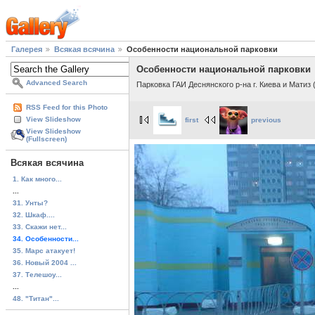
Галерея
Всякая всячина
Особенности национальной парковки
Особенности национальной парковки
Advanced Search
Парковка ГАИ Деснянского р-на г. Киева и Матиз (
RSS Feed for this Photo
View Slideshow
first
previous
View Slideshow
(Fullscreen)
Всякая всячина
1. Как много...
...
31. Унты?
32. Шкаф....
33. Скажи нет...
34. Особенности...
35. Марс атакует!
36. Новый 2004 ...
37. Телешоу...
...
48. "Титан"...