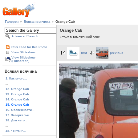
Галерея
Всякая всячина
Orange Cab
Orange Cab
Advanced Search
Стоит в таможенной зоне
RSS Feed for this Photo
View Slideshow
first
previous
View Slideshow
(Fullscreen)
Всякая всячина
1. Как много...
...
12. Orange Cab
13. Orange Cab
14. Orange Cab
15. Orange Cab
16. Особенности...
17. Зазеркалье
18. Для чего...
...
48. "Титан"...