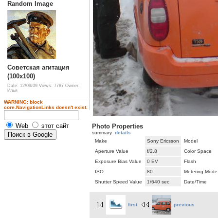
Random Image
Советская агитация
(100x100)
Date: 12/09/09
Views: 7787
Owner:
Илья
WARNING: block
core.NavigationLinks doesn't exist.
Web
этот сайт
Photo Properties
summary
details
Make
Sony Ericsson
Model
Aperture Value
f/2.8
Color Space
Exposure Bias Value
0 EV
Flash
ISO
80
Metering Mode
Shutter Speed Value
1/640 sec
Date/Time
first
previous