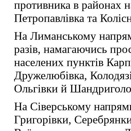
противника в районах н
Петропавлівка та Колісн
На Лиманському напрям
разів, намагаючись про
населених пунктів Карпі
Дружелюбівка, Колодязі
Ольгівки й Шандриголо
На Сіверському напрямк
Григорівки, Серебрянки