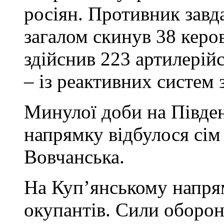
росіян. Противник завда
загалом скинув 38 керо
здійснив 223 артилерійс
– із реактивних систем
Минулої доби на Півд
напрямку відбулося сім
Вовчанська.
На Куп’янському напрям
окупантів. Сили оборон