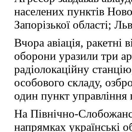
населених пунктів Ново
Запорізької області; Ль
Вчора авіація, ракетні в
оборони уразили три ар
радіолокаційну станцію
особового складу, озбро
один пункт управління 
На Північно-Слобожанс
напрямках українські об