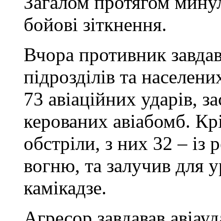
Загалом протягом минул
бойові зіткнення.
Вчора противник завдав
підрозділів та населени
73 авіаційних ударів, з
керованих авіабомб. Крі
обстріли, з них 32 – із
вогню, та залучив для 
камікадзе.
Агресор завдавав авіауд