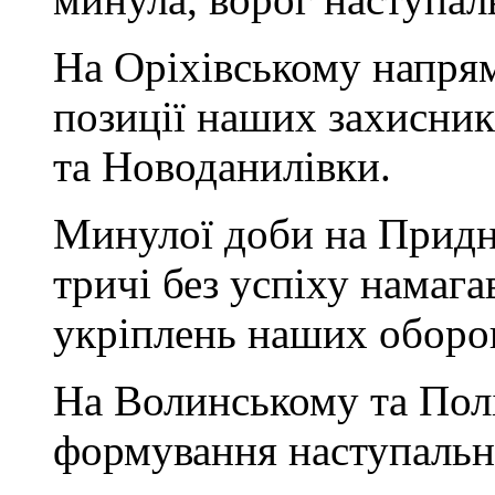
На Оріхівському напрям
позиції наших захисник
та Новоданилівки.
Минулої доби на Придн
тричі без успіху намага
укріплень наших оборо
На Волинському та Пол
формування наступальн