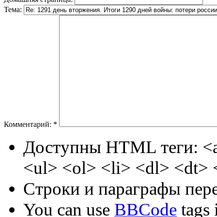
Тема:
Комментарий:
*
Доступны HTML теги: <a
<ul> <ol> <li> <dl> <dt>
Строки и параграфы пере
You can use
BBCode
tags i