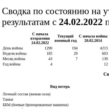
Сводка по состоянию на 
результатам с
24.02.2022
С начала
Текущий
С начала войны
вторжения
военный год
20.02.2014
24.02.2022
День войны
1290
194
4215
Неделя войны
185
29
603
Месяц войны
43
7
139
Год войны
4
12
Св
Вид потерь
Личный состав (живая сила)
Танки
ББМ (боевые бронированные машины)