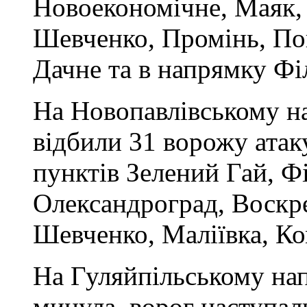
Новоекономічне, Маяк,
Шевченко, Промінь, Пок
Дачне та в напрямку Фі
На Новопавлівському н
відбили 31 ворожу атак
пунктів Зелений Гай, Фі
Олександроград, Воскре
Шевченко, Маліївка, К
На Гуляйпільському на
минула, ворог наступал