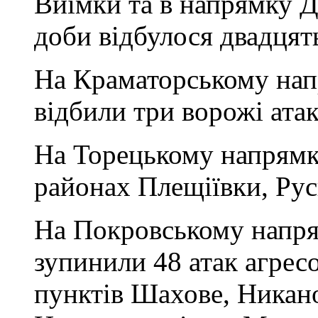
Виїмки та в напрямку Д
доби відбулося двадцят
На Краматорському на
відбили три ворожі ата
На Торецькому напрямку
районах Плещіївки, Рус
На Покровському напря
зупинили 48 атак агрес
пунктів Шахове, Никано