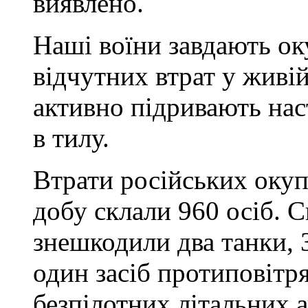
виявлено.
Наші воїни завдають ок
відчутних втрат у живій 
активно підривають нас
в тилу.
Втрати російських окуп
добу склали 960 осіб. 
знешкодили два танки, 
один засіб протиповітр
безпілотних літальних 