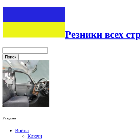
Резники всех ст
Разделы
Война
Ключи