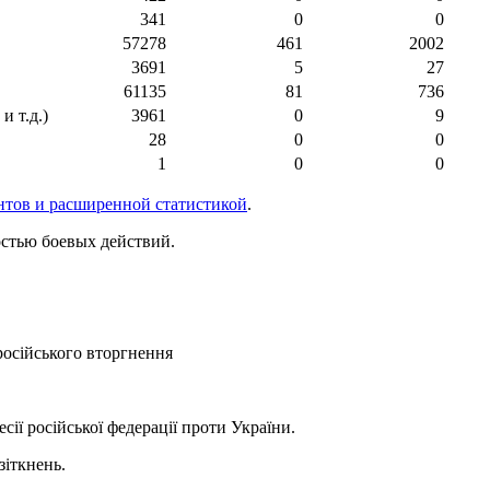
341
0
0
57278
461
2002
3691
5
27
61135
81
736
 т.д.)
3961
0
9
28
0
0
1
0
0
нтов и расширенной статистикой
.
стью боевых действий.
російського вторгнення
ії російської федерації проти України.
зіткнень.