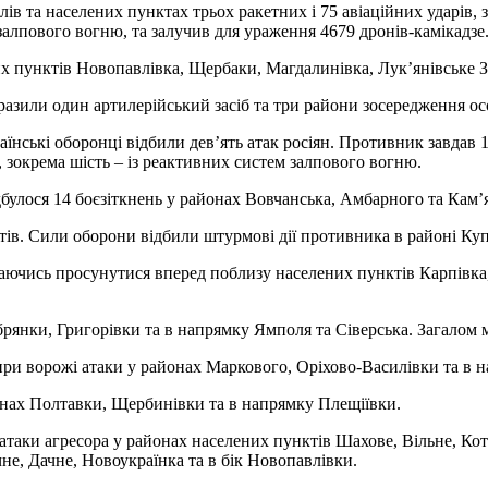
ів та населених пунктах трьох ракетних і 75 авіаційних ударів, з
 залпового вогню, та залучив для ураження 4679 дронів-камікадзе
их пунктів Новопавлівка, Щербаки, Магдалинівка, Лук’янівське За
 уразили один артилерійський засіб та три райони зосередження о
ські оборонці відбили дев’ять атак росіян. Противник завдав 1
, зокрема шість – із реактивних систем залпового вогню.
улося 14 боєзіткнень у районах Вовчанська, Амбарного та Кам’
тів. Сили оборони відбили штурмові дії противника в районі Ку
аючись просунутися вперед поблизу населених пунктів Карпівка
янки, Григорівки та в напрямку Ямполя та Сіверська. Загалом м
и ворожі атаки у районах Маркового, Оріхово-Василівки та в 
онах Полтавки, Щербинівки та в напрямку Плещіївки.
таки агресора у районах населених пунктів Шахове, Вільне, Ко
не, Дачне, Новоукраїнка та в бік Новопавлівки.