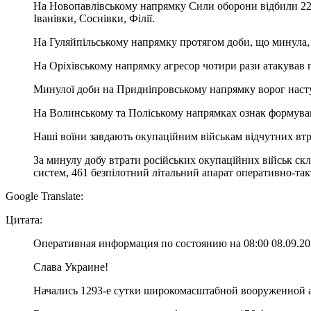
На Новопавлівському напрямку Сили оборони відбили 22
Іванівки, Соснівки, Філії.
На Гуляйпільському напрямку протягом доби, що минула, 
На Оріхівському напрямку агресор чотири рази атакував п
Минулої доби на Придніпровському напрямку ворог насту
На Волинському та Поліському напрямках ознак формуван
Наші воїни завдають окупаційним військам відчутних втра
За минулу добу втрати російських окупаційних військ ск
систем, 461 безпілотний літальний апарат оперативно-так
Google Translate:
Цитата:
Оперативная информация по состоянию на 08:00 08.09.2
Слава Украине!
Начались 1293-е сутки широкомасштабной вооруженной 