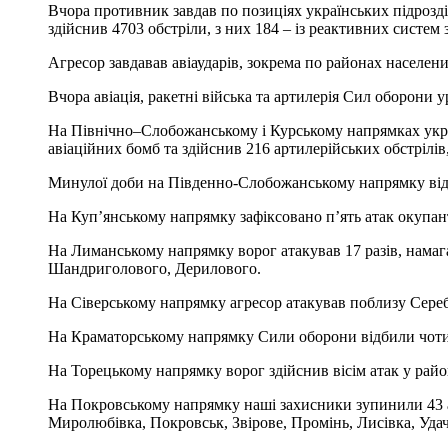
Вчора противник завдав по позиціях українських підрозділ
здійснив 4703 обстріли, з них 184 – із реактивних систем
Агресор завдавав авіаударів, зокрема по районах населен
Вчора авіація, ракетні війська та артилерія Сил оборони
На Північно–Слобожанському і Курському напрямках україн
авіаційних бомб та здійснив 216 артилерійських обстрілів
Минулої доби на Південно-Слобожанському напрямку відб
На Куп’янському напрямку зафіксовано п’ять атак окупан
На Лиманському напрямку ворог атакував 17 разів, намаг
Шандриголового, Дерилового.
На Сіверському напрямку агресор атакував поблизу Серебр
На Краматорському напрямку Сили оборони відбили чотир
На Торецькому напрямку ворог здійснив вісім атак у рай
На Покровському напрямку наші захисники зупинили 43 а
Миролюбівка, Покровськ, Звірове, Промінь, Лисівка, Удач