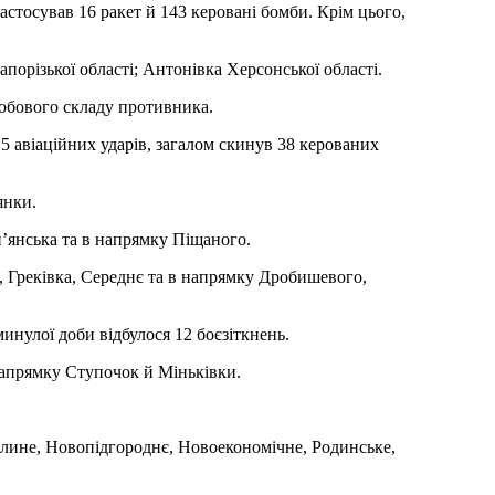
астосував 16 ракет й 143 керовані бомби. Крім цього,
.
порізької області; Антонівка Херсонської області.
собового складу противника.
5 авіаційних ударів, загалом скинув 38 керованих
янки.
п’янська та в напрямку Піщаного.
, Греківка, Середнє та в напрямку Дробишевого,
инулої доби відбулося 12 боєзіткнень.
напрямку Ступочок й Міньківки.
тлине, Новопідгороднє, Новоекономічне, Родинське,