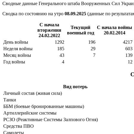
Сводные данные Генерального штаба Вооруженных Сил Украины 
Сводка по состоянию на утро
08.09.2025
(данные по результата
С начала
Текущий
С начала войны
вторжения
военный год
20.02.2014
24.02.2022
День войны
1292
196
4217
Неделя войны
185
29
603
Месяц войны
43
7
139
Год войны
4
12
С
Вид потерь
Личный состав (живая сила)
Танки
ББМ (боевые бронированные машины)
Артиллерийские системы
РСЗО (Реактивные Системы Залпового Огня)
Средства ПВО
Самолеты