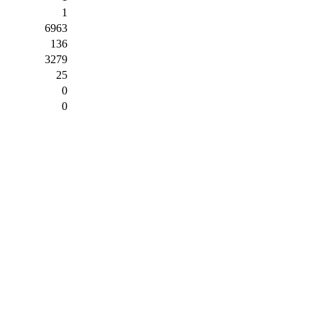
1
6963
136
3279
25
0
0