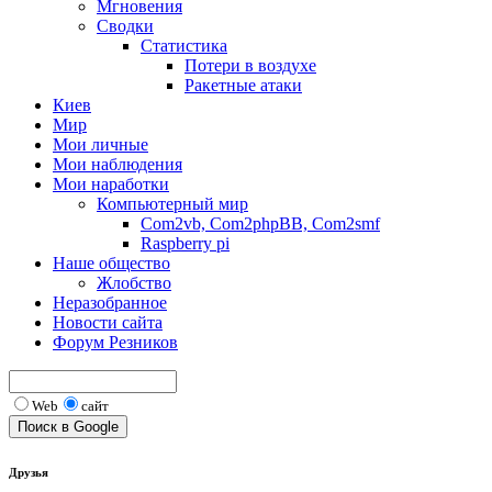
Мгновения
Сводки
Статистика
Потери в воздухе
Ракетные атаки
Киев
Мир
Мои личные
Мои наблюдения
Мои наработки
Компьютерный мир
Com2vb, Com2phpBB, Com2smf
Raspberry pi
Наше общество
Жлобство
Неразобранное
Новости сайта
Форум Резников
Web
сайт
Друзья