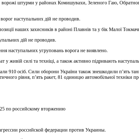
 ворожі штурми у районах Комишувахи, Зеленого Гаю, Обратного
ворог наступальних дій не проводив.
озиції наших захисників в районі Плавнів та у бік Малої Токмач
пальних дій не проводив.
ня наступальних угруповань ворога не виявлено.
т у живій силі та техніці, а також активно підривають наступаль
лали 910 осіб. Сили оборони України також знешкодили п’ять тан
тичного рівня, п’ять ракет, 81 одиницю автомобільної техніки п
025 по российскому вторжению
агрессии российской федерации против Украины.