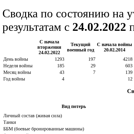
Сводка по состоянию на 
результатам с
24.02.2022
С начала
Текущий
С начала войны
вторжения
военный год
20.02.2014
24.02.2022
День войны
1293
197
4218
Неделя войны
185
29
603
Месяц войны
43
7
139
Год войны
4
12
Св
Вид потерь
Личный состав (живая сила)
Танки
ББМ (боевые бронированные машины)