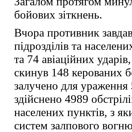
Загалом протягом минул
бойових зіткнень.
Вчора противник завдав
підрозділів та населен
та 74 авіаційних ударів,
скинув 148 керованих б
залучено для ураження 
здійснено 4989 обстрілі
населених пунктів, з як
систем залпового вогню