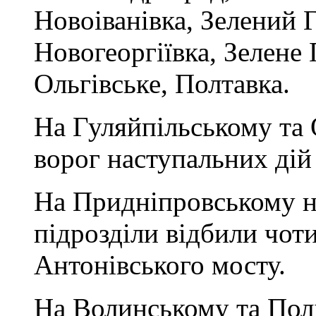
Новоіванівка, Зелений Г
Новогеоргіївка, Зелене 
Ольгівське, Полтавка.
На Гуляйпільському та
ворог наступальних дій
На Придніпровському н
підрозділи відбили чоти
Антонівського мосту.
На Волинському та Пол