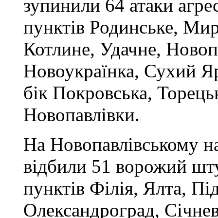
зупинили 64 атаки агре
пунктів Родинське, Мир
Котлине, Удачне, Новоп
Новоукраїнка, Сухий Я
бік Покровська, Торець
Новопавлівки.
На Новопавлівському н
відбили 51 ворожий шт
пунктів Філія, Ялта, Пі
Олександроград, Січне