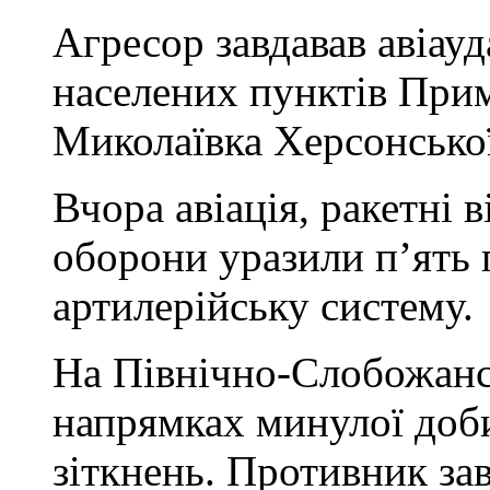
Агресор завдавав авіауд
населених пунктів Прим
Миколаївка Херсонської
Вчора авіація, ракетні 
оборони уразили п’ять 
артилерійську систему.
На Північно-Слобожанс
напрямках минулої доб
зіткнень. Противник зав