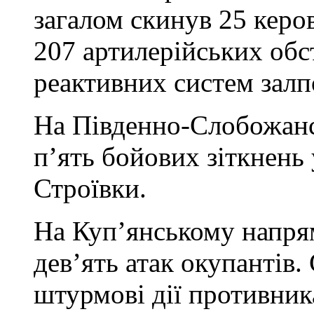
загалом скинув 25 керо
207 артилерійських обст
реактивних систем залп
На Південно-Слобожанс
п’ять бойових зіткнень
Строївки.
На Куп’янському напрям
дев’ять атак окупантів
штурмові дії противник