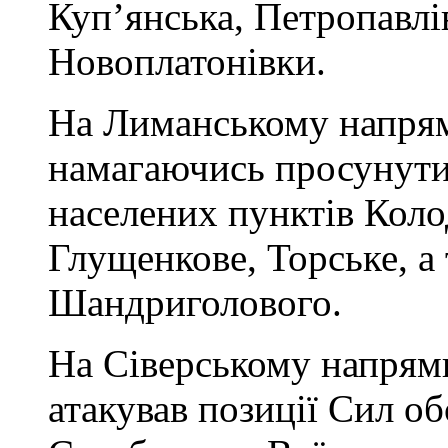
Куп’янська, Петропавлі
Новоплатонівки.
На Лиманському напрямк
намагаючись просунути
населених пунктів Коло
Глущенкове, Торське, а 
Шандриголового.
На Сіверському напрямк
атакував позиції Сил о