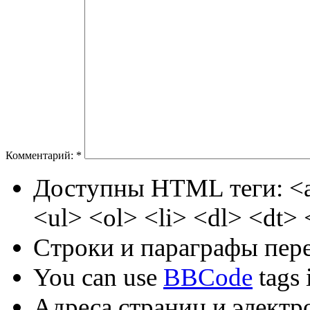
Комментарий:
*
Доступны HTML теги: <a
<ul> <ol> <li> <dl> <dt>
Строки и параграфы пере
You can use
BBCode
tags i
Адреса страниц и электр