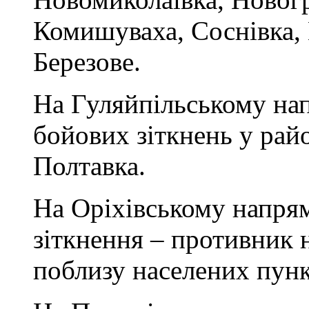
Комишуваха, Соснівка, 
Березове.
На Гуляйпільському нап
бойових зіткнень у рай
Полтавка.
На Оріхівському напрям
зіткнення – противник 
поблизу населених пунк