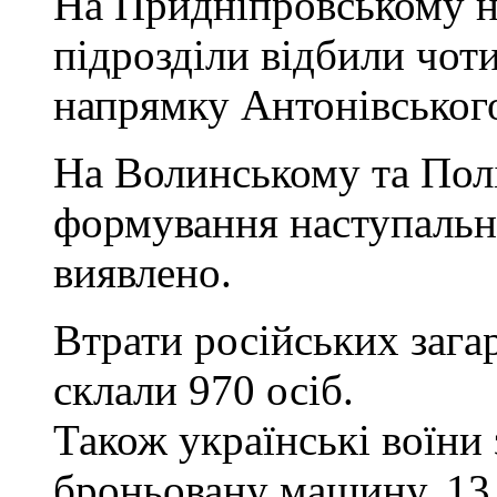
На Придніпровському н
підрозділи відбили чот
напрямку Антонівського
На Волинському та Пол
формування наступальн
виявлено.
Втрати російських зага
склали 970 осіб.
Також українські воїни
броньовану машину, 13 