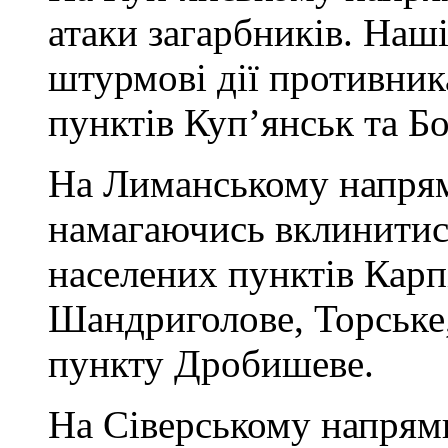
атаки загарбників. Наш
штурмові дії противник
пунктів Куп’янськ та Бо
На Лиманському напрямк
намагаючись вклинитис
населених пунктів Карпі
Шандриголове, Торське, 
пункту Дробишеве.
На Сіверському напрям