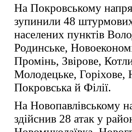
На Покровському напря
зупинили 48 штурмових 
населених пунктів Вол
Родинське, Новоеконом
Промінь, Звірове, Котл
Молодецьке, Горіхове, 
Покровська й Філії.
На Новопавлівському н
здійснив 28 атак у райо
Новомиколаївка, Новогр