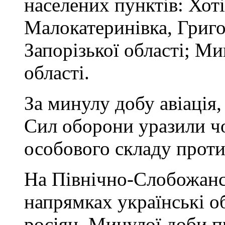
населених пунктів: Хоті
Малокатеринівка, Григо
Запорізької області; М
області.
За минулу добу авіація, 
Сил оборони уразили ч
особового складу проти
На Північно-Слобожанс
напрямках українські о
росіян. Минулої доби п