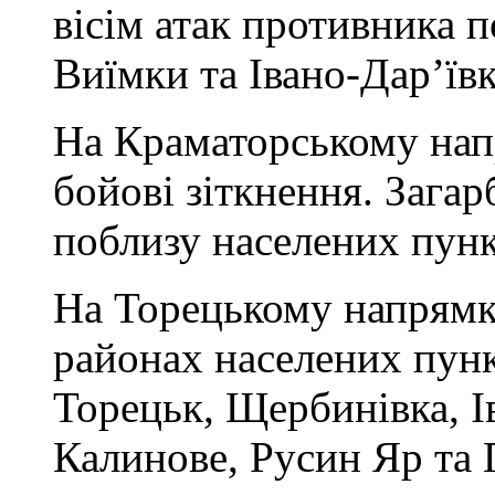
вісім атак противника 
Виїмки та Івано-Дар’ївк
На Краматорському нап
бойові зіткнення. Зага
поблизу населених пунк
На Торецькому напрямку
районах населених пун
Торецьк, Щербинівка, І
Калинове, Русин Яр та 