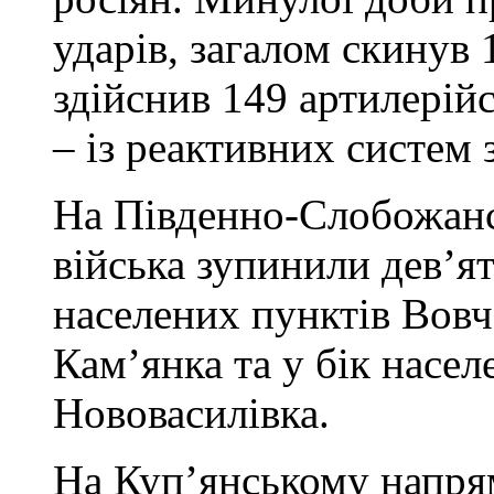
ударів, загалом скинув 
здійснив 149 артилерійс
– із реактивних систем
На Південно-Слобожан
війська зупинили дев’я
населених пунктів Вовч
Кам’янка та у бік насел
Нововасилівка.
На Куп’янському напрям