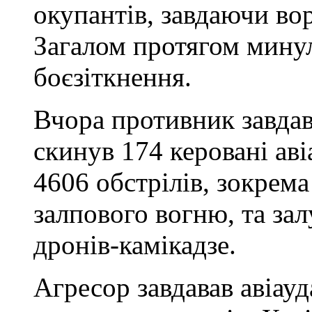
окупантів, завдаючи вор
Загалом протягом минул
боєзіткнення.
Вчора противник завдав 
скинув 174 керовані аві
4606 обстрілів, зокрема
залпового вогню, та за
дронів-камікадзе.
Агресор завдавав авіауд