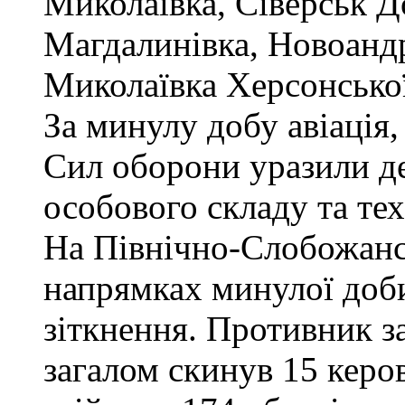
Миколаївка, Сіверськ Д
Магдалинівка, Новоандрі
Миколаївка Херсонської
За минулу добу авіація,
Сил оборони уразили д
особового складу та те
На Північно-Слобожанс
напрямках минулої доби
зіткнення. Противник за
загалом скинув 15 керо