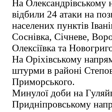
На Олександрівському 
відбили 24 атаки на по
населених пунктів Іван
Соснівка, Січневе, Вор
Олексіївка та Новогриго
На Оріхівському напрям
штурми в районі Степово
Приморського.
Минулої доби на Гуляй
Придніпровському напр