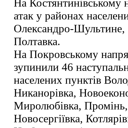
На Костянтинівському н
атак у районах населен
Олександро-Шультине, 
Полтавка.
На Покровському напря
зупинили 46 наступальн
населених пунктів Вол
Никанорівка, Новоеконо
Миролюбівка, Промінь, 
Новосергіївка, Котлярів