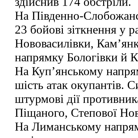
здійснив 174 обстріли.
На Південно-Слобожанс
23 бойові зіткнення у 
Нововасилівки, Кам’янк
напрямку Бологівки й К
На Куп’янському напря
шість атак окупантів. 
штурмові дії противник
Піщаного, Степової Нов
На Лиманському напрямк