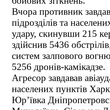
бойових зіткнень.
Вчора противник завдав
підрозділів та населени
удару, скинувши 215 ке
здійснив 5436 обстрілів
систем залпового вогню
5256 дронів-камікадзе.
Агресор завдавав авіауд
населених пунктів Харкі
Юр’ївка Дніпропетровсь