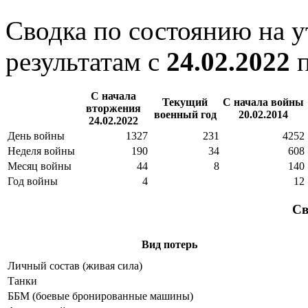
Сводка по состоянию на 
результатам с
24.02.2022
С начала
Текущий
С начала войны
вторжения
военный год
20.02.2014
24.02.2022
День войны
1327
231
4252
Неделя войны
190
34
608
Месяц войны
44
8
140
Год войны
4
12
Св
Вид потерь
Личный состав (живая сила)
Танки
ББМ (боевые бронированные машины)