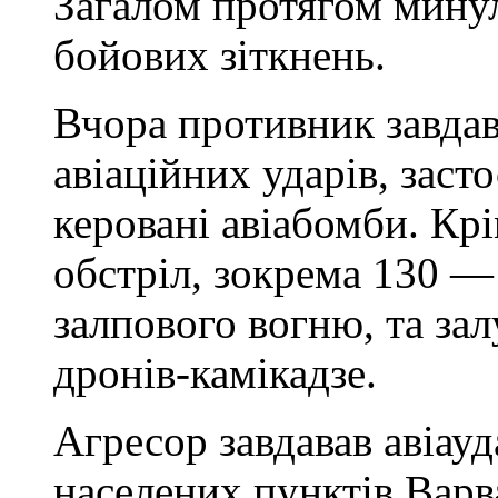
Загалом протягом минул
бойових зіткнень.
Вчора противник завдав
авіаційних ударів, заст
керовані авіабомби. Крі
обстріл, зокрема 130 —
залпового вогню, та за
дронів-камікадзе.
Агресор завдавав авіауд
населених пунктів Варв