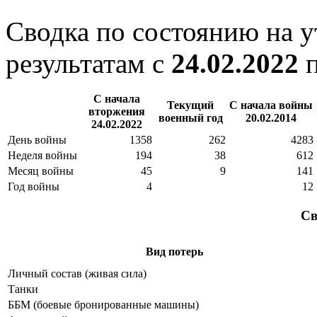
Сводка по состоянию на 
результатам с
24.02.2022
С начала
Текущий
С начала войны
вторжения
военный год
20.02.2014
24.02.2022
День войны
1358
262
4283
Неделя войны
194
38
612
Месяц войны
45
9
141
Год войны
4
12
Св
Вид потерь
Личный состав (живая сила)
Танки
ББМ (боевые бронированные машины)