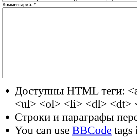
Комментарий:
*
Доступны HTML теги: <a
<ul> <ol> <li> <dl> <dt>
Строки и параграфы пере
You can use
BBCode
tags i