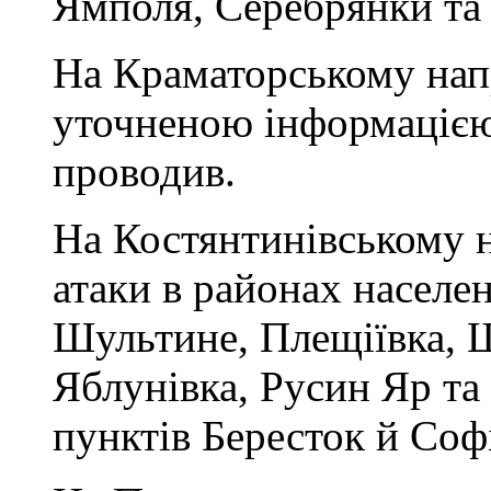
Ямполя, Серебрянки та
На Краматорському нап
уточненою інформацією
проводив.
На Костянтинівському н
атаки в районах населе
Шультине, Плещіївка, Щ
Яблунівка, Русин Яр та
пунктів Бересток й Софі