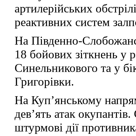
артилерійських обстрілі
реактивних систем залп
На Південно-Слобожанс
18 бойових зіткнень у 
Синельникового та у бі
Григорівки.
На Куп’янському напрям
дев’ять атак окупантів
штурмові дії противник