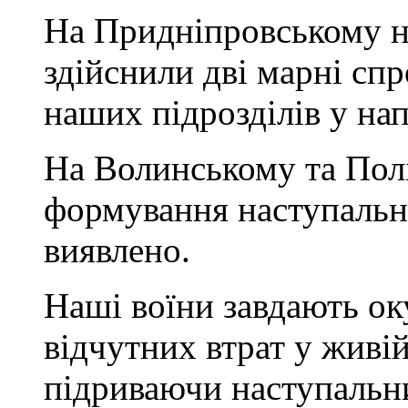
На Придніпровському н
здійснили дві марні сп
наших підрозділів у на
На Волинському та Пол
формування наступальн
виявлено.
Наші воїни завдають ок
відчутних втрат у живій
підриваючи наступальни