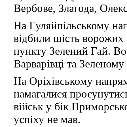
Вербове, Злагода, Олек
На Гуляйпільському на
відбили шість ворожих 
пункту Зелений Гай. Вор
Варварівці та Зеленому
На Оріхівському напрям
намагалися просунутись
військ у бік Приморськ
успіху не мав.