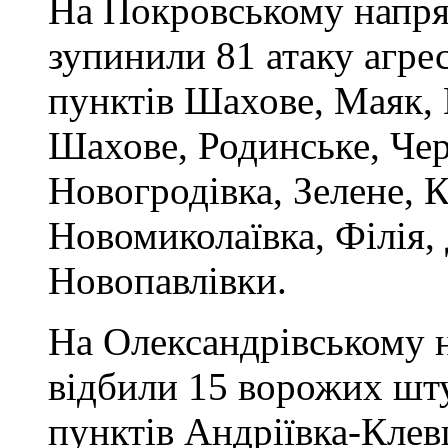
На Покровському напря
зупинили 81 атаку агре
пунктів Шахове, Маяк,
Шахове, Родинське, Че
Новогродівка, Зелене, 
Новомиколаївка, Філія,
Новопавлівки.
На Олександрівському 
відбили 15 ворожих шт
пунктів Андріївка-Клевц