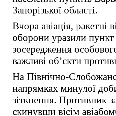
Запорізької області.
Вчора авіація, ракетні в
оборони уразили пункт 
зосередження особового
важливі об’єкти против
На Північно-Слобожанс
напрямках минулої доб
зіткнення. Противник за
скинувши вісім авіабом