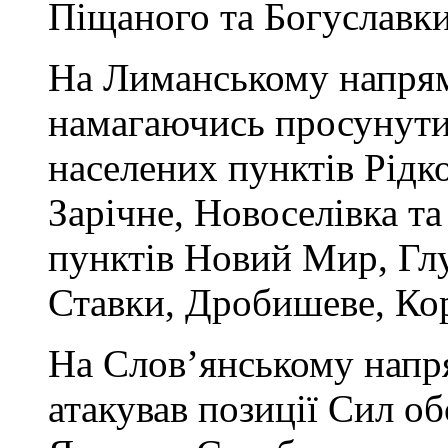
Піщаного та Богуславки
На Лиманському напрямк
намагаючись просунути
населених пунктів Рідко
Зарічне, Новоселівка т
пунктів Новий Мир, Глу
Ставки, Дробишеве, Ко
На Слов’янському напря
атакував позиції Сил о