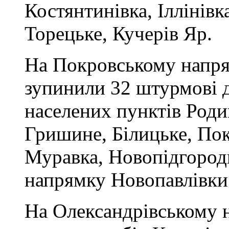
Костянтинівка, Іллінівк
Торецьке, Кучерів Яр.
На Покровському напря
зупинили 32 штурмові д
населених пунктів Роди
Гришине, Білицьке, Пок
Муравка, Новопідгород
напрямку Новопавлівки
На Олександрівському 