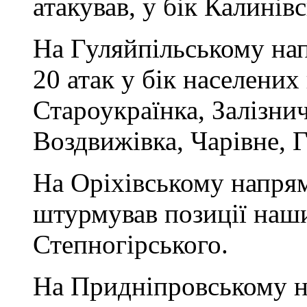
атакував, у бік Калинів
На Гуляйпільському на
20 атак у бік населених
Староукраїнка, Залізни
Воздвижівка, Чарівне, Г
На Оріхівському напрям
штурмував позиції наши
Степногірського.
На Придніпровському 