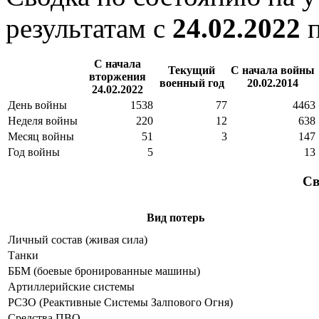
результатам с
24.02.2022
С начала
Текущий
С начала войны
вторжения
военный год
20.02.2014
24.02.2022
День войны
1538
77
4463
Неделя войны
220
12
638
Месяц войны
51
3
147
Год войны
5
13
Св
Вид потерь
Личный состав (живая сила)
Танки
ББМ (боевые бронированные машины)
Артиллерийские системы
РСЗО (Реактивные Системы Залпового Огня)
Средства ПВО