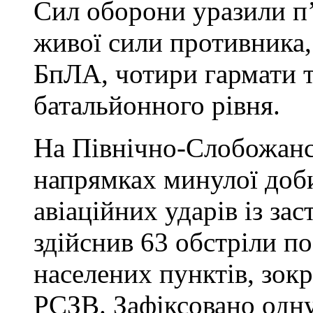
Сил оборони уразили п’
живої сили противника,
БпЛА, чотири гармати т
батальйонного рівня.
На Північно-Слобожанс
напрямках минулої доби
авіаційних ударів із за
здійснив 63 обстріли по
населених пунктів, зокр
РСЗВ. Зафіксовано одн