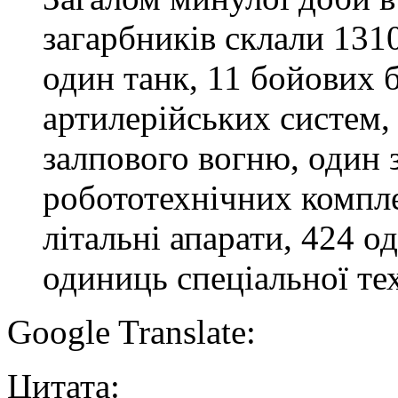
загарбників склали 131
один танк, 11 бойових
артилерійських систем,
залпового вогню, один 
робототехнічних компле
літальні апарати, 424 о
одиниць спеціальної те
Google Translate:
Цитата: