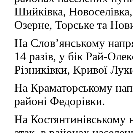
Шийківка, Новоселівка
Озерне, Торське та Нов
На Слов’янському напр
14 разів, у бік Рай-Оле
Різниківки, Кривої Луки
На Краматорському нап
районі Федорівки.
На Костянтинівському н
атак, в районах населен