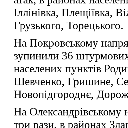
Іллінівка, Плещіївка, Ві
Грузького, Торецького.
На Покровському напря
зупинили 36 штурмових 
населених пунктів Роди
Шевченко, Гришине, Сер
Новопідгороднє, Дорожн
На Олександрівському 
три рази, в районах Зла