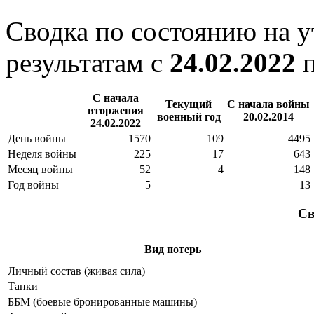
Сводка по состоянию на 
результатам с
24.02.2022
С начала
Текущий
С начала войны
вторжения
военный год
20.02.2014
24.02.2022
День войны
1570
109
4495
Неделя войны
225
17
643
Месяц войны
52
4
148
Год войны
5
13
Св
Вид потерь
Личный состав (живая сила)
Танки
ББМ (боевые бронированные машины)