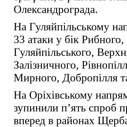
Олександрограда.
На Гуляйпільському на
33 атаки у бік Рибного,
Гуляйпільського, Верхн
Залізничного, Рівнопілл
Мирного, Добропілля та
На Оріхівському напря
зупинили п’ять спроб 
вперед в районах Щерба