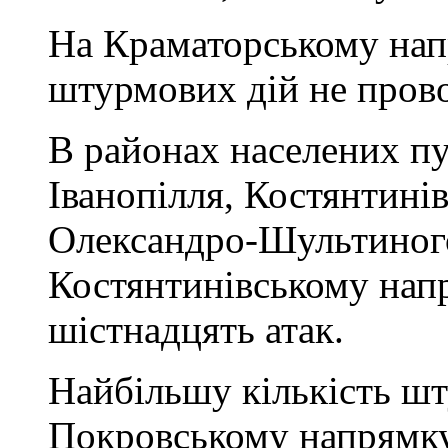
На Краматорському нап
штурмових дій не пров
В районах населених пу
Іванопілля, Костянтинів
Олександро-Шультиного
Костянтинівському нап
шістнадцять атак.
Найбільшу кількість шт
Покровському напрямку