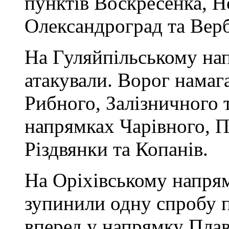
пунктів Воскресенка, Н
Олександроград та Верб
На Гуляйпільському на
атакували. Ворог намаг
Рибного, Залізничного т
напрямках Чарівного, П
Різдвянки та Копанів.
На Оріхівському напря
зупинили одну спробу 
вперед у напрямку Плав