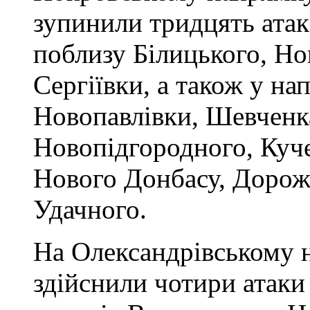
зупинили тридцять атак
поблизу Білицького, Но
Сергіївки, а також у н
Новопавлівки, Шевченк
Новопідгородного, Куче
Нового Донбасу, Дорож
Удачного.
На Олександрівському 
здійснили чотири атаки