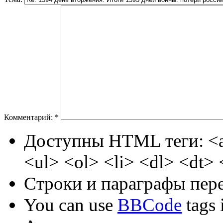
Комментарий:
*
Доступны HTML теги: <a
<ul> <ol> <li> <dl> <dt>
Строки и параграфы пере
You can use
BBCode
tags i