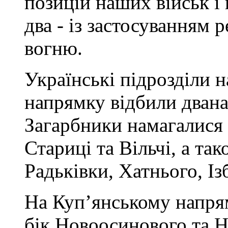
позицій наших військ і
два - із застосуванням 
вогню.
Українські підрозділи
напрямку відбили двана
Загарбники намагалися
Стариці та Вільчі, а та
Радьківки, Хатнього, Із
На Куп’янському напрям
бік Новоосинового та Н