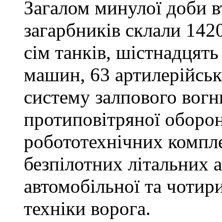
Загалом минулої доби в
загарбників склали 142
сім танків, шістнадцят
машин, 63 артилерійськ
систему залпового вогн
протиповітряної оборон
робототехнічних компле
безпілотних літальних 
автомобільної та чотир
техніки ворога.