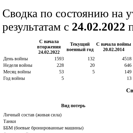
Сводка по состоянию на 
результатам с
24.02.2022
С начала
Текущий
С начала войны
вторжения
военный год
20.02.2014
24.02.2022
День войны
1593
132
4518
Неделя войны
228
20
646
Месяц войны
53
5
149
Год войны
5
13
Св
Вид потерь
Личный состав (живая сила)
Танки
ББМ (боевые бронированные машины)