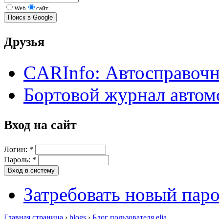
Web
сайт
Друзья
CARInfo: Автосправоч
Бортовой журнал автом
Вход на сайт
Логин:
*
Пароль:
*
Затребовать новый пар
Главная страница
›
blogs
›
Блог пользователя elia