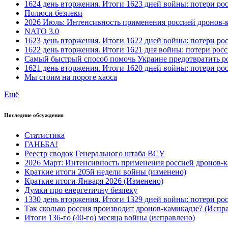
1624 день вторжения. Итоги 1623 дней войны: потери ро
Полюси безпеки
2026 Июль: Интенсивность применения россией дронов-
NATO 3.0
1623 день вторжения. Итоги 1622 дней войны: потери ро
1622 день вторжения. Итоги 1621 дня войны: потери рос
Самый быстрый способ помочь Украине предотвратить р
1621 день вторжения. Итоги 1620 дней войны: потери ро
Мы стоим на пороге хаоса
Ещё
Последние обсуждения
Статистика
ГАНЬБА!
Реестр сводок Генерального штаба ВСУ
2026 Март: Интенсивность применения россией дронов-к
Краткие итоги 205й недели войны (изменено)
Краткие итоги Января 2026 (Изменено)
Думки про енергетичну безпеку
1330 день вторжения. Итоги 1329 дней войны: потери ро
Так сколько россия производит дронов-камикадзе? (Испр
Итоги 136-го (40-го) месяца войны (исправлено)