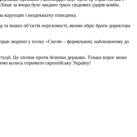
Лише за вчора було завдано трьох свідомих ударів комбо.
за корупцію і неадекватну поведінку.
 та інших обʼєктів нерухомості, якими обріс брати директора
ня прав людини у полку «Скеля» - формуванні, наближеному до
итуції. Це злочин проти безпеки держави. Тільки ворог може
очемо колись отримати європейську Україну!