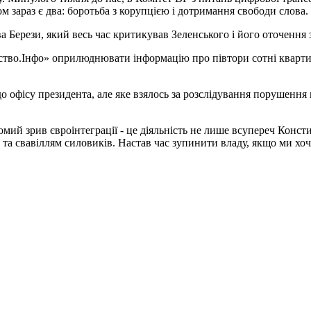
зараз є два: боротьба з корупцією і дотримання свободи слова. 
 Берези, який весь час критикував Зеленського і його оточення 
ство.Інфо» оприлюднювати інформацію про півтори сотні квартир
 до офісу президента, але яке взялось за розслідування порушен
мий зрив євроінтеграції - це діяльність не лише всупереч Конст
д та свавіллям силовиків. Настав час зупинити владу, якщо ми х