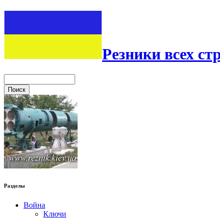
Резники всех ст
Разделы
Война
Ключи