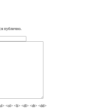
ся публично.
> <ol> <li> <dl> <dt> <dd>