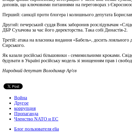
доповів, що ключовими питаннями на переговорах з Євросоюзом 
Перший: санкції проти блогера і колишнього депутата Борислава
Другий: печерський суддя Вовк заборонив розслідувачам «Слід
ДБР Сухачова за час його директорства. Така собі Династія-2.
Третій: атака на власника видання «Бабель», досить лояльного
Сирського.
Як казали російські більшовики - семимильними кроками. Свідо
будувати в Україні російську модель зі знищенням прав і свобо
Народний депутат Володимир Ар'єв
Война
Другое
коррупция
Пропаганда
Членство NATO и ЕС
Блог пользователя elia