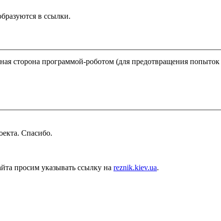
бразуются в ссылки.
ратная сторона программой-роботом (для предотвращения попыток
оекта. Спасибо.
айта просим указывать ссылку на
reznik.kiev.ua
.