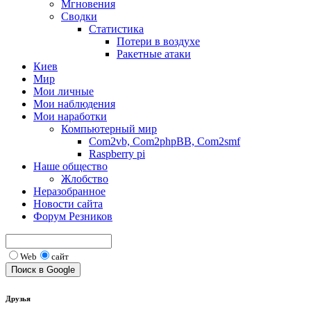
Мгновения
Сводки
Статистика
Потери в воздухе
Ракетные атаки
Киев
Мир
Мои личные
Мои наблюдения
Мои наработки
Компьютерный мир
Com2vb, Com2phpBB, Com2smf
Raspberry pi
Наше общество
Жлобство
Неразобранное
Новости сайта
Форум Резников
Web
сайт
Друзья