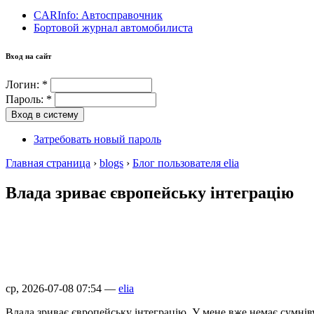
CARInfo: Автосправочник
Бортовой журнал автомобилиста
Вход на сайт
Логин:
*
Пароль:
*
Затребовать новый пароль
Главная страница
›
blogs
›
Блог пользователя elia
Влада зриває європейську інтеграцію
ср, 2026-07-08 07:54 —
elia
Влада зриває європейську інтеграцію. У мене вже немає сумнів