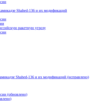
ссии
камикадзе Shahed-136 и их модификаций
ссии
сии
оссийскую ракетную угрозу
ссии
амикадзе Shahed-136 и их модификаций (исправлено)
ссии (обновлено)
авлено)