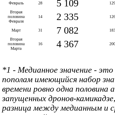
5 109
Февраль
28
12
Вторая
2 335
половина
14
12
Февраля
7 082
Март
31
18
Вторая
4 367
половина
16
20
Марта
*1 - Медианное значение - это
пополам имеющийся набор знач
времени ровно одна половина 
запущенных дронов-камикадзе,
разница между медианным и с