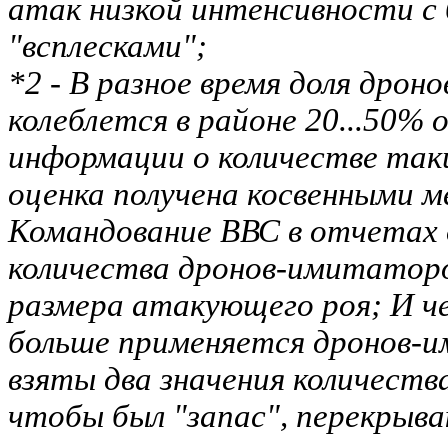
атак низкой интенсивности с 
"всплесками";
*2 - В разное время доля дро
колеблется в районе 20...50%
информации о количестве таки
оценка получена косвенными 
Командование ВВС в отчетах
количества дронов-имитаторо
размера атакующего роя; И ч
больше применяется дронов-и
взяты два значения количест
чтобы был "запас", перекрыв