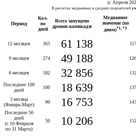
(с Апреля 202
В расчетах медианных и средних показателей
уч
Медианное
Кол-
Всего запущено
значение (по
Период
во
дронов-камикадзе
*1, *3
дней
дням)
61 138
12 месяцев
365
11
49 188
9 месяцев
274
12
32 856
6 месяцев
182
13
18 639
Последние 100
100
13
дней
16 753
3 месяца
90
14
(Январь-Март)
Последние 50
10 206
дней
50
15
(с 10 Февраля
по 31 Марта)