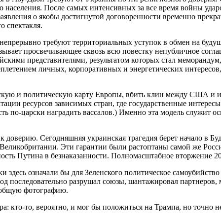
 населения. После самых интенсивных за все время войны удар
заявления о якобы достигнутой договоренности временно прекр
о спектакля.
 непрерывно требуют территориальных уступок в обмен на будущ
зывает просвечивающее сквозь всю повестку непубличное согла
йскими представителями, результатом которых стал меморанду
плетением личных, корпоративных и энергетических интересов,
ческую и политическую карту Европы, вбить клин между США и
атации ресурсов зависимых стран, где государственные интерес
ть по-царски наградить вассалов.) Именно эта модель служит ос
 доверию. Сегодняшняя украинская трагедия берет начало в Буд
Великобритании. Эти гарантии были растоптаны самой же Россие
нность Путина в безнаказанности. Полномасштабное вторжение 2
 здесь означали бы для Зеленского политическое самоубийство 
год последовательно разрушал союзы, шантажировал партнеров, 
х общую фотографию.
а: кто-то, вероятно, и мог бы положиться на Трампа, но точно н