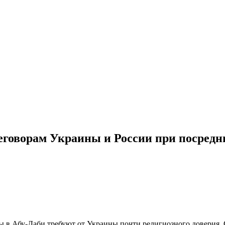
реговорам Украины и России при посре
в Абу-Даби требуют от Украины почти религиозного доверия. О