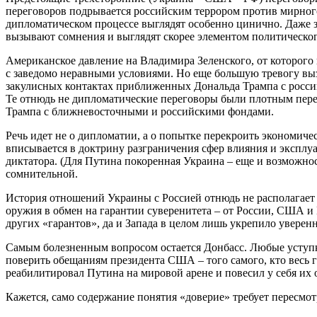
переговоров подрывается российским террором против мирного
дипломатическом процессе выглядят особенно цинично. Даже 
вызывают сомнения и выглядят скорее элементом политическог
Американское давление на Владимира Зеленского, от которого
с заведомо неравными условиями. Но еще большую тревогу вы
закулисных контактах приближенных Дональда Трампа с росси
Те отнюдь не дипломатические переговоры были плотным пере
Трампа с ближневосточными и российскими фондами.
Речь идет не о дипломатии, а о попытке перекроить экономи
вписывается в доктрину разграничения сфер влияния и эксплу
диктатора. (Для Путина покоренная Украина – еще и возможнос
сомнительной.
История отношений Украины с Россией отнюдь не располагает к
оружия в обмен на гарантии суверенитета – от России, США и 
других «гарантов», да и Запада в целом лишь укрепило увере
Самым болезненным вопросом остается Донбасс. Любые уступки
поверить обещаниям президента США – того самого, кто весь 
реабилитировал Путина на мировой арене и повесил у себя и
Кажется, само содержание понятия «доверие» требует пересмотр