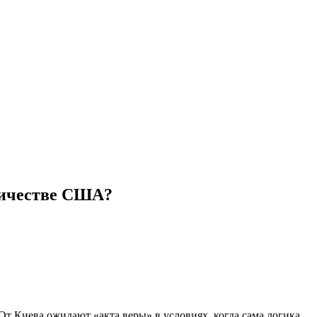
дничестве США?
т Киева ожидают «акта веры» в условиях, когда сама логика