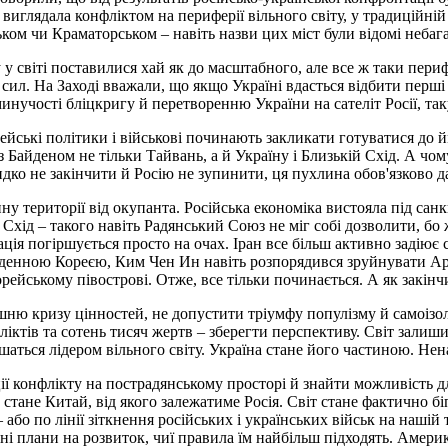
виглядала конфліктом на периферії вільного світу, у традиційній 
ком чи Краматорськом – навіть назви цих міст були відомі небага
 у світі поставилися хай як до масштабного, але все ж таки периф
сил. На Заході вважали, що якщо Україні вдасться відбити перші
инучості бліцкригу й перетворенню України на сателіт Росії, таку
пейські політики і військові починають закликати готуватися до 
з Байденом не тільки Тайвань, а й Україну і Близькій Схід. А чом
ко не закінчити й Росію не зупинити, ця пухлина обов'язково дав
ину території від окупанта. Російська економіка вистояла під сан
Схід – такого навіть Радянський Союз не міг собі дозволити, бо 
ація погіршується просто на очах. Іран все більш активно задіює
Південною Кореєю, Ким Чен Ин навіть розпорядився зруйнувати А
орейському півострові. Отже, все тільки починається. А як закінч
ю кризу цінностей, не допустити тріумфу популізму й самоізол
іктів та сотень тисяч жертв – зберегти перспективу. Світ залиш
шаться лідером вільного світу. Україна стане його частиною. Нен
ї конфлікту на пострадянському просторі й знайти можливість дл
 стане Китай, від якого залежатиме Росія. Світ стане фактично 
– або по лінії зіткнення російських і українських військ на наш
ні плани на розвиток, чиї правила їм найбільш підходять. Америк