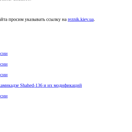
айта просим указывать ссылку на
reznik.kiev.ua
.
ссии
ссии
ссии
камикадзе Shahed-136 и их модификаций
ссии