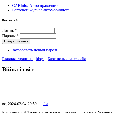
CARInfo: Автосправочник
Бортовой журнал автомобилиста
Вход на сайт
Логин:
*
Пароль:
*
Затребовать новый пароль
Главная страница
›
blogs
›
Блог пользователя elia
Війна і світ
вс, 2024-02-04 20:50 —
elia
Коли ще у 2014 році, після окупації та анексії Криму, в Україні