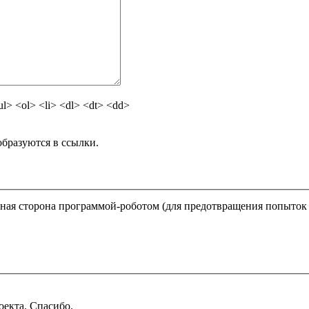
> <ol> <li> <dl> <dt> <dd>
бразуются в ссылки.
ратная сторона программой-роботом (для предотвращения попыток
оекта. Спасибо.