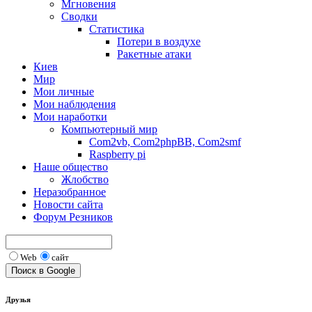
Мгновения
Сводки
Статистика
Потери в воздухе
Ракетные атаки
Киев
Мир
Мои личные
Мои наблюдения
Мои наработки
Компьютерный мир
Com2vb, Com2phpBB, Com2smf
Raspberry pi
Наше общество
Жлобство
Неразобранное
Новости сайта
Форум Резников
Web
сайт
Друзья