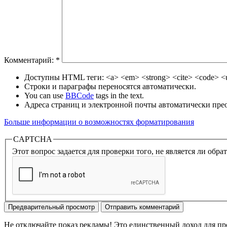
Комментарий:
*
Доступны HTML теги: <a> <em> <strong> <cite> <code> <ul
Строки и параграфы переносятся автоматически.
You can use
BBCode
tags in the text.
Адреса страниц и электронной почты автоматически прео
Больше информации о возможностях форматирования
CAPTCHA
Этот вопрос задается для проверки того, не является ли об
Не отключайте показ рекламы! Это единственный доход для пр