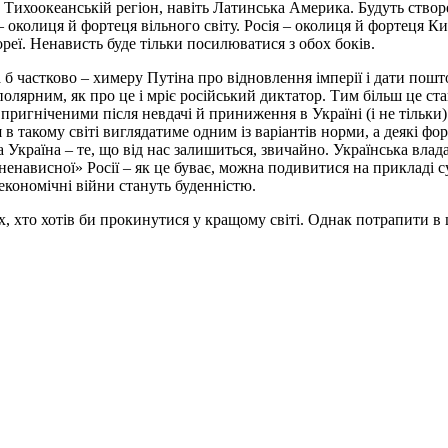
, Тихоокеанській регіон, навіть Латинська Америка. Будуть створе
і – околиця й фортеця вільного світу. Росія – околиця й фортеця
ореї. Ненависть буде тільки посилюватися з обох боків.
а б частково – химеру Путіна про відновлення імперії і дати пошт
олярним, як про це і мріє російський диктатор. Тим більш це с
пригніченими після невдачі й приниження в Україні (і не тільки)
я в такому світі виглядатиме одним із варіантів норми, а деякі 
 Україна – те, що від нас залишиться, звичайно. Українська вла
нависної» Росії – як це буває, можна подивитися на прикладі су
 економічні війни стануть буденністю.
, хто хотів би прокинутися у кращому світі. Однак потрапити в ц