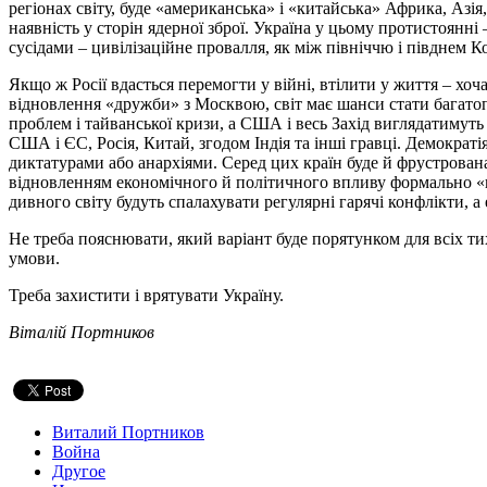
регіонах світу, буде «американська» і «китайська» Африка, Азія
наявність у сторін ядерної зброї. Україна у цьому протистоянн
сусідами – цивілізаційне провалля, як між північчю і півднем К
Якщо ж Росії вдасться перемогти у війні, втілити у життя – хоч
відновлення «дружби» з Москвою, світ має шанси стати багатоп
проблем і тайванської кризи, а США і весь Захід виглядатимуть 
США і ЄС, Росія, Китай, згодом Індія та інші гравці. Демократі
диктатурами або анархіями. Серед цих країн буде й фрустрована
відновленням економічного й політичного впливу формально «не
дивного світу будуть спалахувати регулярні гарячі конфлікти, а
Не треба пояснювати, який варіант буде порятунком для всіх тих
умови.
Треба захистити і врятувати Україну.
Віталій Портников
Виталий Портников
Война
Другое