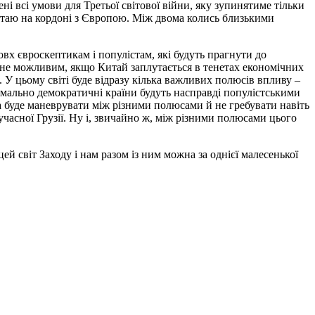
ні всі умови для Третьої світової війни, яку зупинятиме тільки
 Китаю на кордоні з Європою. Між двома колись близькими
овх євроскептикам і популістам, які будуть прагнути до
тане можливим, якщо Китай заплутається в тенетах економічних
. У цьому світі буде відразу кілька важливих полюсів впливу –
формально демократичні країни будуть насправді популістськими
да буде маневрувати між різними полюсами й не гребувати навіть
часної Грузії. Ну і, звичайно ж, між різними полюсами цього
ей світ Заходу і нам разом із ним можна за однієї малесенької