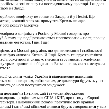
російській зоні впливу на пострадянському просторі. І як доля
тьом на Заході!
ерійного конфлікту не тільки на Заході, а й у Пекіні. Що
 атаки, «санкції з пекла» примусять Кремль швидко
 собі роздуту Білорусь.
ймовірного конфлікту з Росією, у Москві говорять про
у? А тому, що події розвиваються прогнозовано – це те, про що
атиме метастази. І ще. І ще!
кціями, а в Москві зрозуміли, що для виживання і стабільності
ж не було «такого» Китаю. Й Індії. Кремль генерує конфлікти
 свої проксі-армії й ризикує власним втручанням у конфлікти.
рку трьох принципів обʼєднання Батьківщини, яка знаменувала
иться?
яції, сприяти успіху України й відновленню принципів
иться монополярним, тобто таким, де диктатури будуть змушені
ависть до Росії поступиться байдужості.
я перемир'я з Путіним, хай і за умови збереження
біполярним, розділеним між США і КНР, при цьому в Європі
ій території. Найближчими роками практично всім країнам
анські і китайські військові альянси будуть створюватися у всіх