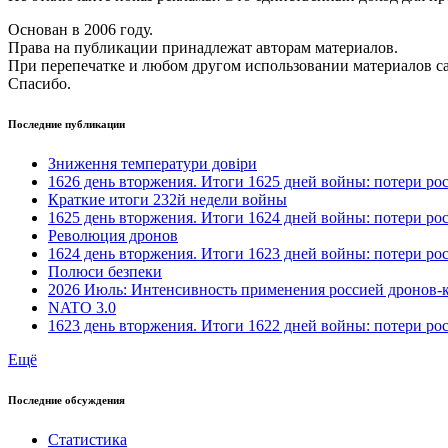
Основан в 2006 году.
Права на публикации принадлежат авторам материалов.
При перепечатке и любом другом использовании материалов с
Спасибо.
Последние публикации
Зниження температури довіри
1626 день вторжения. Итоги 1625 дней войны: потери ро
Краткие итоги 232й недели войны
1625 день вторжения. Итоги 1624 дней войны: потери ро
Революция дронов
1624 день вторжения. Итоги 1623 дней войны: потери ро
Полюси безпеки
2026 Июль: Интенсивность применения россией дронов-
NATO 3.0
1623 день вторжения. Итоги 1622 дней войны: потери ро
Ещё
Последние обсуждения
Статистика