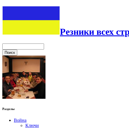
Резники всех ст
Разделы
Война
Ключи