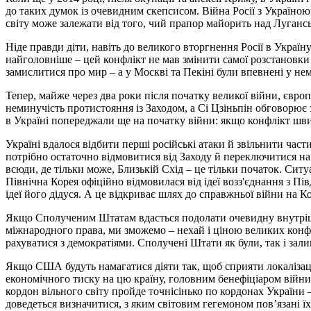
до таких думок із очевидним скепсисом. Війна Росії з Україною 
світу може залежати від того, чий прапор майорить над Лугансь
Ніде правди діти, навіть до великого вторгнення Росії в Україну
найголовніше – цей конфлікт не мав змінити самої розстановки 
замислитися про мир – а у Москві та Пекіні були впевнені у нем
Тепер, майже через два роки після початку великої війни, євро
неминучість протистояння із Заходом, а Сі Цзіньпін обговорює 
в Україні попереджали ще на початку війни: якщо конфлікт швид
Україні вдалося відбити перші російські атаки й звільнити част
потрібно остаточно відмовитися від Заходу й переключитися на 
всюди, де тільки може, Близькій Схід – це тільки початок. Ситу
Північна Корея офіційно відмовилася від ідеї возз'єднання з 
ідеї його дідуся. А це відкриває шлях до справжньої війни на К
Якщо Сполученим Штатам вдасться подолати очевидну внутрішн
міжнародного права, ми зможемо – нехай і ціною великих конфл
рахуватися з демократіями. Сполучені Штати як були, так і зали
Якщо США будуть намагатися діяти так, щоб сприяти локалізаці
економічного тиску на цю країну, головним бенефіціаром війни
кордон вільного світу пройде точнісінько по кордонах України 
доведеться визначитися, з яким світовим гегемоном повʼязані їх