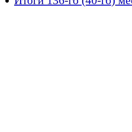
Итоги 136-го (40-го) м