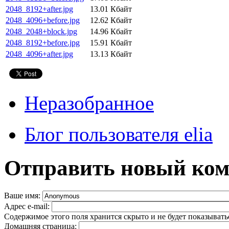
2048_8192+after.jpg
13.01 Кбайт
2048_4096+before.jpg
12.62 Кбайт
2048_2048+block.jpg
14.96 Кбайт
2048_8192+before.jpg
15.91 Кбайт
2048_4096+after.jpg
13.13 Кбайт
Неразобранное
Блог пользователя elia
Отправить новый ко
Ваше имя:
Адрес e-mail:
Содержимое этого поля хранится скрыто и не будет показывать
Домашняя страница: