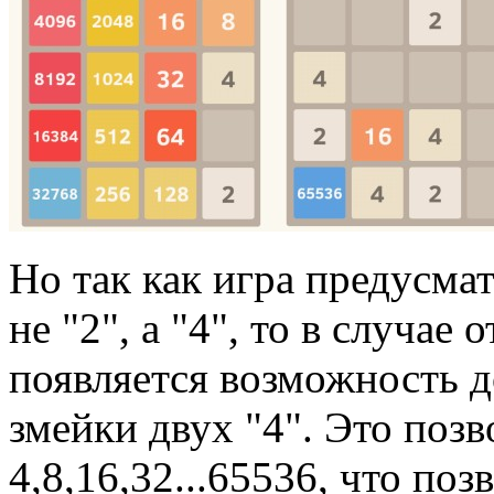
Но так как игра предусма
не "2", а "4", то в случа
появляется возможность д
змейки двух "4". Это поз
4,8,16,32...65536, что по