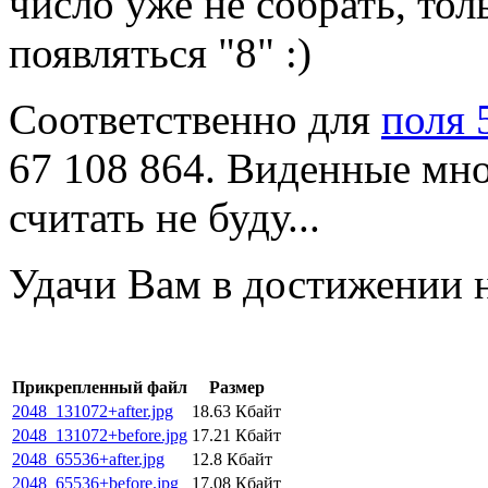
число уже не собрать, тол
появляться "8" :)
Соответственно для
поля 
67 108 864. Виденные мно
считать не буду...
Удачи Вам в достижении н
Прикрепленный файл
Размер
2048_131072+after.jpg
18.63 Кбайт
2048_131072+before.jpg
17.21 Кбайт
2048_65536+after.jpg
12.8 Кбайт
2048_65536+before.jpg
17.08 Кбайт