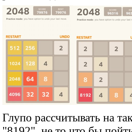
Глупо рассчитывать на так
"8192", не то что бы пойт