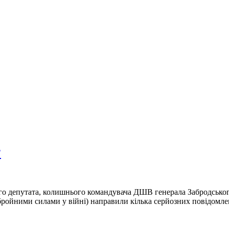
?
о депутата, колишнього командувача ДШВ генерала Забродського 
бройними силами у війні) направили кілька серйозних повідомлен