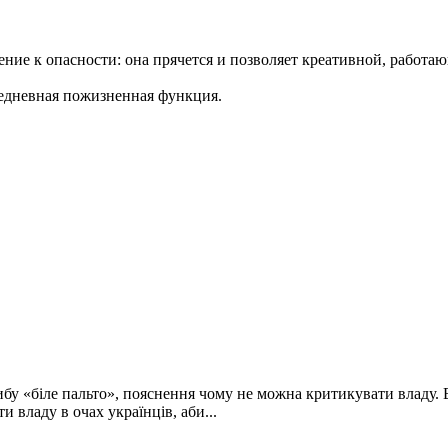
ние к опасности: она прячется и позволяет креативной, работаю
едневная пожизненная функция.
у «біле пальто», пояснення чому не можна критикувати владу. Ви
и владу в очах українців, аби...