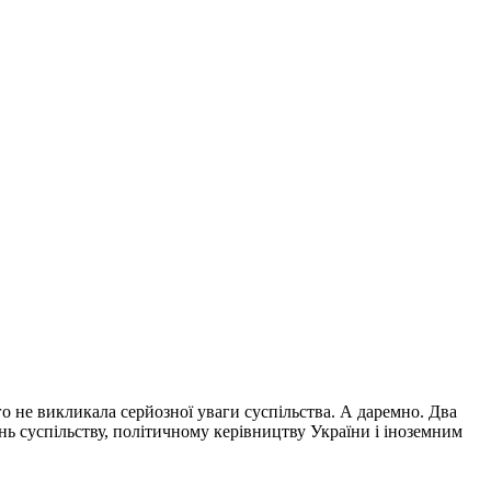
не викликала серйозної уваги суспільства. А даремно. Два
ь суспільству, політичному керівництву України і іноземним