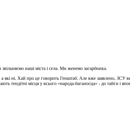
 звільняємо наші міста і села. Ми женемо загарбника.
і, а які ні. Хай про це говорить Генштаб. Але вже заявлено, ЗСУ
ють тендітні місця у всього «народа-баганосца» - до тайги і япо