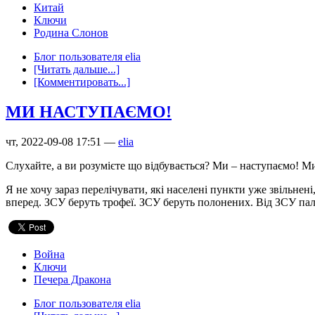
Китай
Ключи
Родина Слонов
Блог пользователя elia
[Читать дальше...]
[Комментировать...]
​​МИ НАСТУПАЄМО!
чт, 2022-09-08 17:51 —
elia
Слухайте, а ви розумієте що відбувається? Ми – наступаємо! Ми
Я не хочу зараз перелічувати, які населені пункти уже звільнен
вперед. ЗСУ беруть трофеї. ЗСУ беруть полонених. Від ЗСУ пала
Война
Ключи
Печера Дракона
Блог пользователя elia