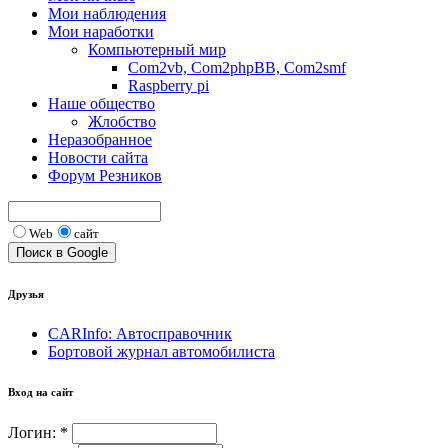
Мои наблюдения
Мои наработки
Компьютерный мир
Com2vb, Com2phpBB, Com2smf
Raspberry pi
Наше общество
Жлобство
Неразобранное
Новости сайта
Форум Резников
Web
сайт
Друзья
CARInfo: Автосправочник
Бортовой журнал автомобилиста
Вход на сайт
Логин:
*