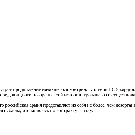
ыстрое продвижение начавшегося контрнаступления ВСУ кардина
 чудовищного позора в своей истории, грозящего ее существова
 российская армия представляет из себя не более, чем дезорг
ть бабла, отсиживаясь по контракту в тылу.