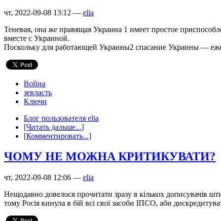
чт, 2022-09-08 13:12 —
elia
Теневая, она же правящая Украина 1 имеет простое приспособле
вместе с Украиной.
Поскольку для работающей Украины2 спасание Украины — еж
Война
зевласть
Ключи
Блог пользователя elia
[Читать дальше...]
[Комментировать...]
ЧОМУ НЕ МОЖНА КРИТИКУВАТИ?
чт, 2022-09-08 12:06 —
elia
Нещодавно довелося прочитати зразу в кількох дописувачів штиб
тому Росія кинула в бій всі свої засоби ІПСО, аби дискредитуват