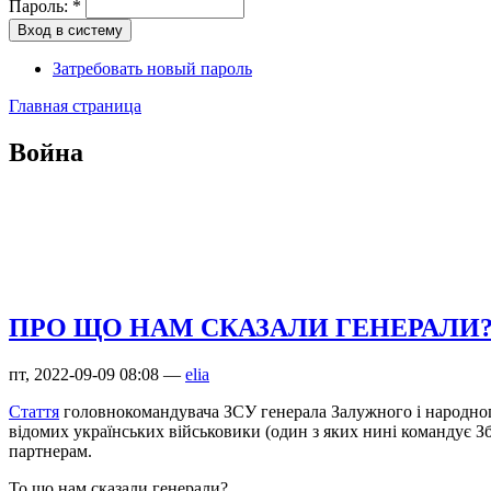
Пароль:
*
Затребовать новый пароль
Главная страница
Война
ПРО ЩО НАМ СКАЗАЛИ ГЕНЕРАЛИ
пт, 2022-09-09 08:08 —
elia
Стаття
головнокомандувача ЗСУ генерала Залужного і народног
відомих українських військовики (один з яких нині командує З
партнерам.
То що нам сказали генерали?