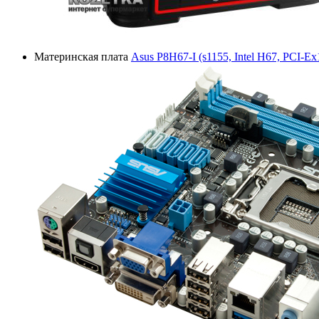
Материнская плата
Asus P8H67-I (s1155, Intel H67, PCI-Ex