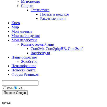
Мгновения
Сводки
Статистика
Потери в воздухе
Ракетные атаки
Киев
Мир
Мои личные
Мои наблюдения
Мои наработки
Компьютерный мир
Com2vb, Com2phpBB, Com2smf
Raspberry pi
Наше общество
Жлобство
Неразобранное
Новости сайта
Форум Резников
Web
сайт
Друзья