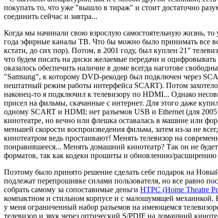
покупать то, что уже "вышло в тираж" и стоит достаточно разу
соединить сейчас и завтра...
Когда мы начинали свою взрослую самостоятельную жизнь, то у
года эфирные каналы ТВ. Что бы можно было принимать все во
кстати, до сих пор). Потом, в 2001 году, был куплен 21" тел
что будем писать на диски желаемые передачи и оцифровывать в
оказалось обеспечить наличие в доме всегда наготове свободн
"Samsung", к которому DVD-рекодер был подключен через SCAR
нештатный режим работы интерфейса SCART). Потом захотелос
наконец-то я подключил к телевизору по HDMI... Однако несов
присел на фильмы, скачанные с интернет. Для этого даже купил
одному SCART и HDMI; нет разъемов USB и Ethernet (для 2005
кинотеатре, но вечно или флешка оставалась в машине или фо
меньшей скорости воспроизведения фильма, затем из-за не всег
кинотеатром ведь простаивают! Менять телевизор на современн
понравившееся... Менять домашний кинотеатр? Так он не буде
форматов, так как кодеки прошиты и обновлению/расширению 
Поэтому было принято решение сделать себе подарок на Новый 
подлежат перепрошивке силами пользователя, но все равно по
собрать самому за сопоставимые деньги
HTPC (Home Theatre Pe
компактном и стильном корпусе и с малошумящей механикой. Н
у меня ограниченный набор разъемов на имеющемся телевизо
телевизор и звук через оптический S/PDIF на домашний кинот