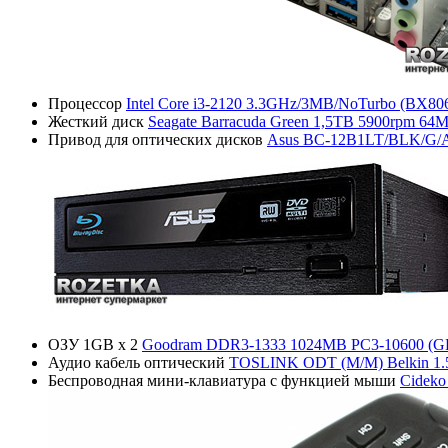
Процессор
Intel Core i3-2120 3.3GHz/3MB/NoTurbo (BX8
Жесткий диск
Seagate Barracuda Green 1,5TB 5900rpm 64
Привод для оптических дисков
Asus BC-12B1LT/BLK/G/A
ОЗУ 1GB x 2
Goodram DDR3-1333 1024MB PC3-10600 (G
Аудио кабель оптический
TOSLINK ODT (M/M) Belkin 1.
Беспроводная мини-клавиатура с функцией мыши
Cideko