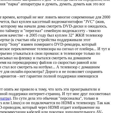
ия "парка" аппаратуры и думать, думать, думать как это все
е времен, который не мог ловить многие современные для 2000
очется, был куплен кассетный видеомагнитофон "JVC" (жив,
ря которому мы начали дома смотреть DVD-диски и ожидалось,
 по таймеру и "перегнал" семейную видеокассету - тяжело
ом качестве - в 2005 году был куплен 32" ЖКИ телевизор
ертке (к счастью оба устройства поддерживали этот
еатр "Sony" взамен помершего DVD-рекодера, который
ское переключение телевизора на сигнал от плейера... И тут я
рьезно утыкаться в свои промахи: в телевизоре только по
писывал на флешку и пытался смотреть на домашнем
ремя на перекодировку файлов со скоростью равной или
 стал все смотреть на нотбуке... А телевизор с домашним
т для онлайн-просмотра? Дорого и не позволяет сохранять
 вариантов - нет гарантии полной поддержки имеющихся
 опять же привело к тому, что хоть эти проигрыватели и
нной поддержки интернет-страниц. И тут мне друг посоветовал
еатра)
. По сути дела это обычная "персоналка", только в
 или Linux) и он подключается по HDMI к телевизору. Так как
D-приводом, который через HDMI отдает изображение на
 перекоммутации кабелей или покупки дополнительного AV-