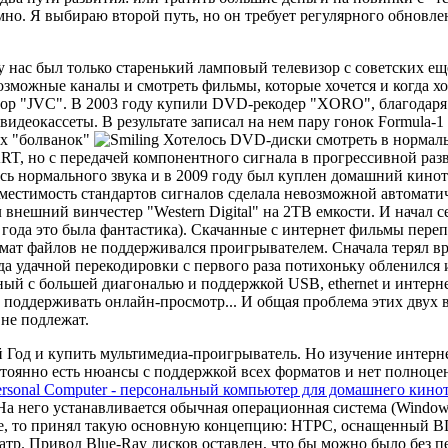
мно. Я выбираю второй путь, но он требует регулярного обновлен
 нас был только старенький ламповый телевизор с советских ещ
зможные каналы и смотреть фильмы, которые хочется и когда х
евизор "JVC". В 2003 году купили DVD-рекодер "XORO", благода
идеокассеты. В результате записал на нем пару гонок Formula-1
ых "болванок"
Хотелось DVD-диски смотреть в нормальн
T, но с передачей компонентного сигнала в прогрессивной разв
ь нормального звука и в 2009 году был куплен домашний кинот
местимость стандартов сигналов сделала невозможной автоматиче
 внешний винчестер "Western Digital" на 2TB емкости. И начал се
 года это была фантастика). Скачанные с интернет фильмы пере
рмат файлов не поддерживался проигрывателем. Сначала терял в
да удачной перекодировки с первого раза потихоньку обленился и
ый с большей диагональю и поддержкой USB, ethernet и интерне
т поддерживать онлайн-просмотр... И общая проблема этих двух
не подлежат.
Год и купить мультимедиа-проигрыватель. Но изучение интернет
стоянно есть нюансы с поддержкой всех форматов и нет полноце
rsonal Computer - персональный компьютер для домашнего кинот
а него устанавливается обычная операционная система (Windows
ре, то принял такую основную концепцию: HTPC, оснащенный B
еатр. Привод Blue-Ray дисков оставлен, что бы можно было без