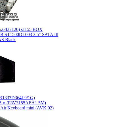
0623I32120) s1155 BOX
MB ST1500DL003 3.5" SATA III
S Black
R1333D364L9/1G)
5 м (F8V3155AEA1.5M)
 Air Keyboard mini (AVK 02)