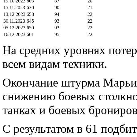
19.10.2023
603
87
20
15.11.2023
630
90
21
13.12.2023
658
94
22
30.11.2023
645
93
22
05.12.2023
650
93
22
16.12.2023
661
95
22
На средних уровнях потер
всем видам техники.
Окончание штурма Марьин
снижению боевых столкно
танках и боевых брониро
С результатом в 61 подби