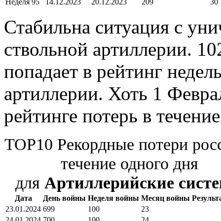
Неделя 95
14.12.2023
20.12.2023
209
30
Стабильна ситуация с ун
ствольной артиллерии. 102
попадает в рейтинг недел
артиллерии. Хоть 1 Феврал
рейтинге потерь в течение
TOP10 Рекордные потери рос
течение одного дня
для
Артиллерийские сист
Дата
День войны
Неделя войны
Месяц войны
Результа
23.01.2024
699
100
23
24.01.2024
700
100
24