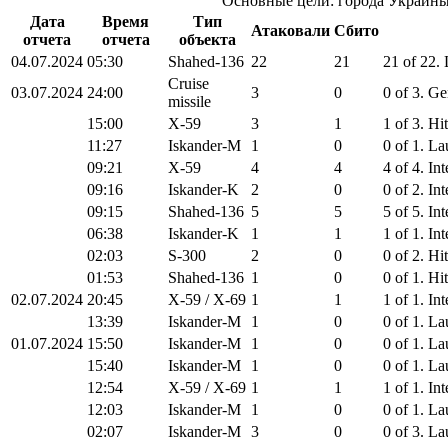
Основные цели: города Украины
Дата
Время
Тип
Атаковали
Сбито
отчета
отчета
объекта
04.07.2024
05:30
Shahed-136
22
21
21 of 22.
Cruise
03.07.2024
24:00
3
0
0 of 3. G
missile
15:00
X-59
3
1
1 of 3. Hi
11:27
Iskander-M
1
0
0 of 1. L
09:21
X-59
4
4
4 of 4. In
09:16
Iskander-K
2
0
0 of 2. In
09:15
Shahed-136
5
5
5 of 5. In
06:38
Iskander-K
1
1
1 of 1. In
02:03
S-300
2
0
0 of 2. Hi
01:53
Shahed-136
1
0
0 of 1. Hi
02.07.2024
20:45
X-59 / X-69
1
1
1 of 1. In
13:39
Iskander-M
1
0
0 of 1. La
01.07.2024
15:50
Iskander-M
1
0
0 of 1. La
15:40
Iskander-M
1
0
0 of 1. La
12:54
X-59 / X-69
1
1
1 of 1. In
12:03
Iskander-M
1
0
0 of 1. La
02:07
Iskander-M
3
0
0 of 3. La