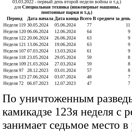
03.03.2022 - первый день второй недели войны и т.д.)
для
Специальная техника (инженерные машины,
понтонные парки и т.д.)
Период
Дата начала
Дата конца
Всего
В среднем за день
Неделя 119
30.05.2024
05.06.2024
77
11
Неделя 120
06.06.2024
12.06.2024
64
9
Неделя 122
20.06.2024
26.06.2024
63
9
Неделя 121
13.06.2024
19.06.2024
63
9
Неделя 107
07.03.2024
13.03.2024
61
9
Неделя 118
23.05.2024
29.05.2024
59
8
Неделя 109
21.03.2024
27.03.2024
59
8
Неделя 97
28.12.2023
03.01.2024
57
8
Неделя 123
27.06.2024
03.07.2024
48
7
Неделя 72
06.07.2023
12.07.2023
47
7
По уничтоженным развед
камикадзе 123я неделя с 
занимает седьмое место в 