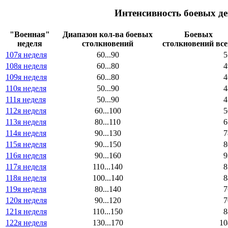
Интенсивность боевых де
"Военная"
Диапазон кол-ва боевых
Боевых
неделя
столкновений
столкновений все
107я неделя
60...90
5
108я неделя
60...80
4
109я неделя
60...80
4
110я неделя
50...90
4
111я неделя
50...90
4
112я неделя
60...100
5
113я неделя
80...110
6
114я неделя
90...130
7
115я неделя
90...150
8
116я неделя
90...160
9
117я неделя
110...140
8
118я неделя
100...140
8
119я неделя
80...140
7
120я неделя
90...120
7
121я неделя
110...150
8
122я неделя
130...170
10