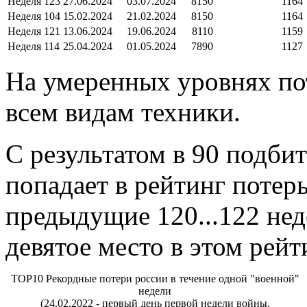
Неделя 123
27.06.2024
03.07.2024
8150
1164
Неделя 104
15.02.2024
21.02.2024
8150
1164
Неделя 121
13.06.2024
19.06.2024
8110
1159
Неделя 114
25.04.2024
01.05.2024
7890
1127
На умеренных уровнях по
всем видам техники.
С результатом в 90 подби
попадает в рейтинг потерь
предыдущие 120...122 нед
девятое место в этом рейт
TOP10 Рекордные потери россии в течение одной "военной"
недели
(24.02.2022 - первый день первой недели войны,