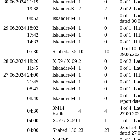
30.06.2024
21:19
Iskander-M
1
0
0 of 1. L
19:38
Iskander-K
2
2
2 of 2. La
0 of 1. L
08:52
Iskander-M
1
0
dated 30
29.06.2024
18:02
Iskander-M
1
0
0 of 1. Hi
17:42
Iskander-M
1
0
0 of 1. Hi
14:33
Iskander-M
1
0
0 of 1. Hi
10 of 10.
05:30
Shahed-136
10
10
29.06.20
28.06.2024
18:26
X-59 / X-69
2
0
0 of 2. La
11:45
Iskander-M
1
0
0 of 1. L
27.06.2024
24:00
Iskander-M
1
0
0 of 1. H
21:45
Iskander-M
1
0
0 of 1. L
08:45
Iskander-M
1
0
0 of 1. L
0 of 1. L
08:40
Iskander-M
1
0
report da
3M14
4 of 4. La
04:30
4
4
Kalibr
27.06.20
04:00
X-59 / X-69
1
1
1 of 1. L
23 of 23. 
04:00
Shahed-136
23
23
dated 27
X-47M2
0 of 1. La