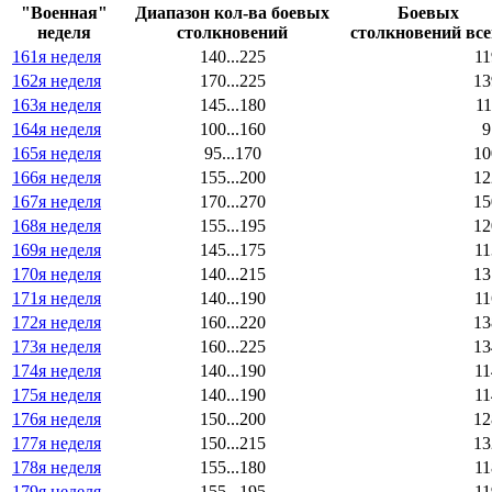
"Военная"
Диапазон кол-ва боевых
Боевых
неделя
столкновений
столкновений все
161я неделя
140...225
11
162я неделя
170...225
13
163я неделя
145...180
11
164я неделя
100...160
9
165я неделя
95...170
10
166я неделя
155...200
12
167я неделя
170...270
15
168я неделя
155...195
12
169я неделя
145...175
11
170я неделя
140...215
13
171я неделя
140...190
11
172я неделя
160...220
13
173я неделя
160...225
13
174я неделя
140...190
11
175я неделя
140...190
11
176я неделя
150...200
12
177я неделя
150...215
13
178я неделя
155...180
11
179я неделя
155...195
11