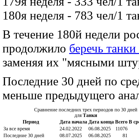
179я неделя - 333 чел/1 та
180я неделя - 783 чел/1 та
В течение 180й недели ро
продолжило
беречь танки
заменяя их "мясными шту
Последние 30 дней по ср
меньше предыдущего анал
Сравнение последних трех периодов по 30 дней
для
Танки
Период
Дата начала
Дата конца
Всего
В ср
За все время
24.02.2022
06.08.2025
11076
Последние 30 дней
08.07.2025
06.08.2025
81