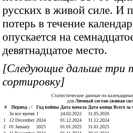
русских в живой силе. И 
потерь в течение календа
опускается на семнадцато
девятнадцатое место.
[Следующие дальше три 
сортировку]
Статистические данные по календарны
для
Личный состав (живая сил
#
Период ↓↑
Год войны
Дата начала
Дата конца
Всего за
За все время
1
24.02.2022
31.05.2026
1
12 December
2024
01.12.2024
31.12.2024
2
01 January
2025
01.01.2025
31.01.2025