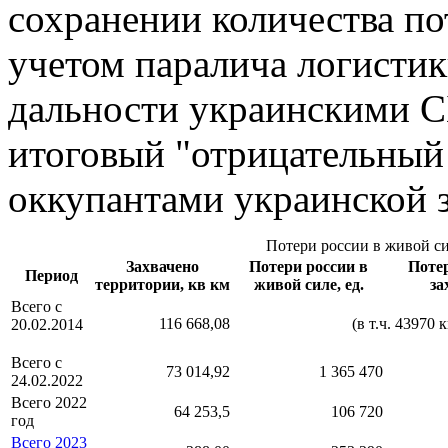
сохранении количества по
учетом паралича логистик
дальности украинскими С
итоговый "отрицательный
оккупантами украинской 
Потери россии в живой си
Захвачено
Потери россии в
Поте
Период
территории, кв км
живой силе, ед.
за
Всего с
116 668,08
(в т.ч. 4397
20.02.2014
Всего с
73 014,92
1 365 470
24.02.2022
Всего 2022
64 253,5
106 720
год
Всего 2023