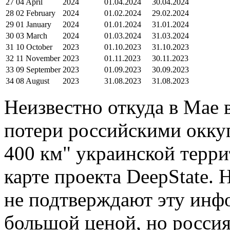
27
04 April
2024
01.04.2024
30.04.2024
28
02 February
2024
01.02.2024
29.02.2024
29
01 January
2024
01.01.2024
31.01.2024
30
03 March
2024
01.03.2024
31.03.2024
31
10 October
2023
01.10.2023
31.10.2023
32
11 November
2023
01.11.2023
30.11.2023
33
09 September
2023
01.09.2023
30.09.2023
34
08 August
2023
31.08.2023
31.08.2023
Неизвестно откуда в Мае 
потери российскими окку
400 км" украинской терри
карте проекта DeepState. 
не подтверждают эту инф
большой ценой, но росси