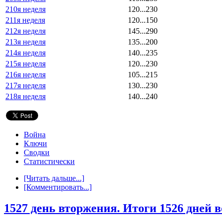
210я неделя
120...230
211я неделя
120...150
212я неделя
145...290
213я неделя
135...200
214я неделя
140...235
215я неделя
120...230
216я неделя
105...215
217я неделя
130...230
218я неделя
140...240
Война
Ключи
Сводки
Статистически
[Читать дальше...]
[Комментировать...]
1527 день вторжения. Итоги 1526 дней 