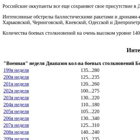
Российские оккупанты все еще сохраняют свое присутствие в 
Интенсивные обстрелы баллистическими ракетами и дронами-к
Харьковской, Черниговской, Киевской, Одесской и Днепропетр
Количества боевых столкновений на очень высоком уровне 140.
Инте
"Военная" неделя
Диапазон кол-ва боевых столкновений
Б
199я неделя
135...280
200я неделя
125...235
201я неделя
120...260
202я неделя
100...275
203я неделя
130...220
204я неделя
110...180
205я неделя
105...220
206я неделя
130...340
207я неделя
125...310
208я неделя
140...240
209я неделя
115...235