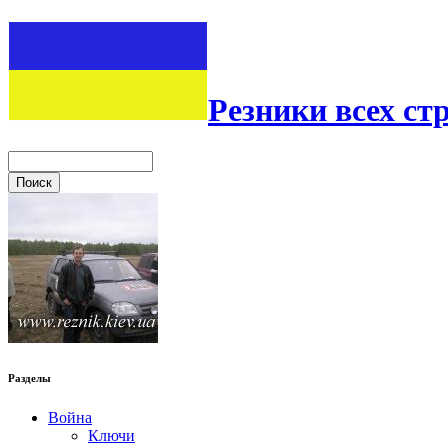
Резники всех ст
Разделы
Война
Ключи