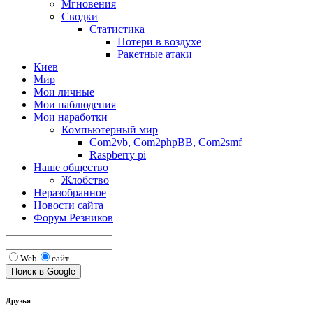
Мгновения
Сводки
Статистика
Потери в воздухе
Ракетные атаки
Киев
Мир
Мои личные
Мои наблюдения
Мои наработки
Компьютерный мир
Com2vb, Com2phpBB, Com2smf
Raspberry pi
Наше общество
Жлобство
Неразобранное
Новости сайта
Форум Резников
Web
сайт
Друзья