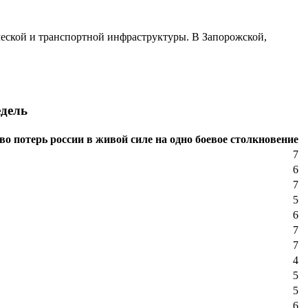
еской и транспортной инфраструктуры. В Запорожской,
.
едель
во потерь россии в живой силе на одно боевое столкновение
7
6
7
5
6
7
7
4
5
5
6