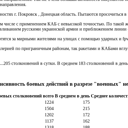
 направления.
стях г. Покровск , Донецкая область. Пытаются просочиться в г
м числе с применением КАБ с невысокой точностью. По такой ж
вливанием русскими украинской армии и приближением линии ф
ятся за мирными жителями на улицах с помощью ударных и fpv
лерией по приграничным районам, так ракетами и КАБами вглу
..205 столкновений в сутки. В среднем 183 столкновений в ден
нсивность боевых действий в разрезе "военных" н
оевых столкновений всего
В среднем в день
Среднее количест
1224
175
1504
215
1202
172
1137
162
1318
188