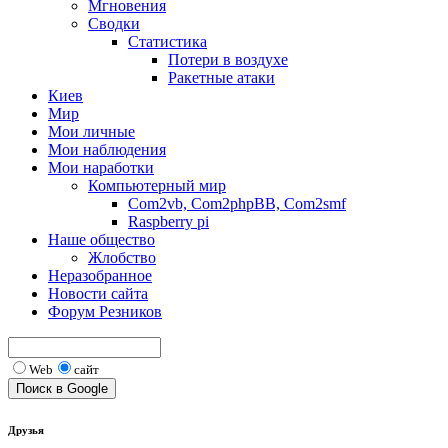
Мгновения
Сводки
Статистика
Потери в воздухе
Ракетные атаки
Киев
Мир
Мои личные
Мои наблюдения
Мои наработки
Компьютерный мир
Com2vb, Com2phpBB, Com2smf
Raspberry pi
Наше общество
Жлобство
Неразобранное
Новости сайта
Форум Резников
Web
сайт
Друзья