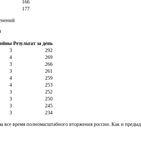
166
177
менений
я
войны
Результат за день
3
292
4
269
3
266
3
261
4
259
4
253
3
252
3
250
3
245
3
234
 за все время полномасштабного вторжения россии. Как и предыд