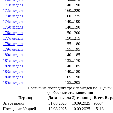
171я неделя
140...190
172я неделя
160...220
173я неделя
160...225
174я неделя
140...190
175я неделя
140...190
176я неделя
150...200
177я неделя
150...215
178я неделя
155...180
179я неделя
155...195
180я неделя
140...185
181я неделя
135...170
182я неделя
140...185
183я неделя
140...180
184я неделя
165...190
185я неделя
155...205
Сравнение последних трех периодов по 30 дней
для
боевые столкновения
Период
Дата начала
Дата конца
Всего
В ср
За все время
31.08.2023
10.09.2025
96684
Последние 30 дней
12.08.2025
10.09.2025
5118