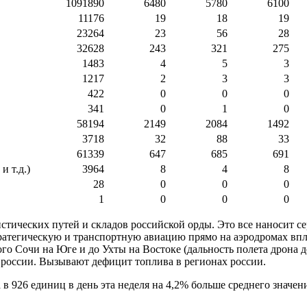
1091890
6480
5780
6100
11176
19
18
19
23264
23
56
28
32628
243
321
275
1483
4
5
3
1217
2
3
3
422
0
0
0
341
0
1
0
58194
2149
2084
1492
3718
32
88
33
61339
647
685
691
 т.д.)
3964
8
4
8
28
0
0
0
1
0
0
0
стических путей и складов российской орды. Это все наносит с
атегическую и транспортную авиацию прямо на аэродромах впло
го Сочи на Юге и до Ухты на Востоке (дальность полета дрона 
 россии. Вызывают дефицит топлива в регионах россии.
926 единиц в день эта неделя на 4,2% больше среднего значени