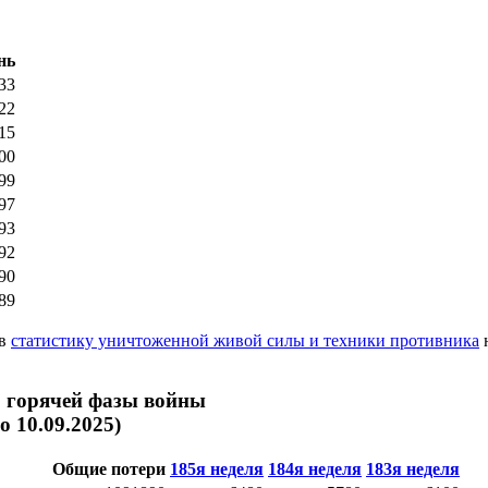
нь
33
22
15
00
99
97
93
92
90
89
 в
статистику уничтоженной живой силы и техники противника
н
ю горячей фазы войны
по 10.09.2025)
Общие потери
185я неделя
184я неделя
183я неделя