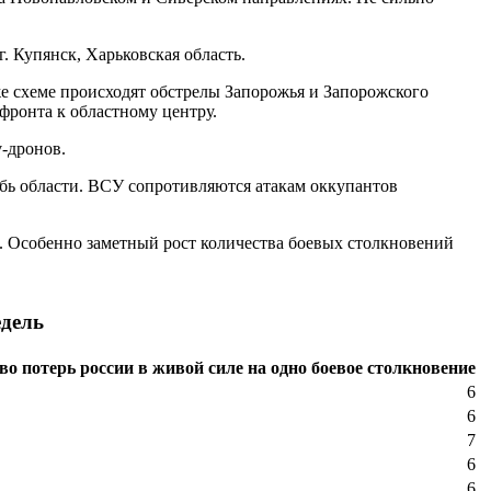
. Купянск, Харьковская область.
е схеме происходят обстрелы Запорожья и Запорожского
ронта к областному центру.
-дронов.
бь области. ВСУ сопротивляются атакам оккупантов
ь. Особенно заметный рост количества боевых столкновений
едель
во потерь россии в живой силе на одно боевое столкновение
6
6
7
6
6