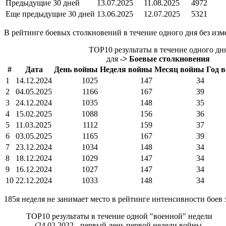
Предыдущие 30 дней
13.07.2025
11.08.2025
4972
Еще предыдущие 30 дней
13.06.2025
12.07.2025
5321
В рейтинге боевых столкновений в течение одного дня без из
TOP10 результаты в течение одного дн
для
-> Боевые столкновения
#
Дата
День войны
Неделя войны
Месяц войны
Год 
1
14.12.2024
1025
147
34
2
04.05.2025
1166
167
39
3
24.12.2024
1035
148
35
4
15.02.2025
1088
156
36
5
11.03.2025
1112
159
37
6
03.05.2025
1165
167
39
7
23.12.2024
1034
148
34
8
18.12.2024
1029
147
34
9
16.12.2024
1027
147
34
10
22.12.2024
1033
148
34
185я неделя не занимает место в рейтинге интенсивности боев
TOP10 результаты в течение одной "военной" недели
(24.02.2022 - первый день первой недели войны,