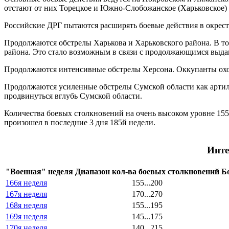
отстают от них Торецкое и Южно-Слобожанское (Харьковское)
Российские ДРГ пытаются расширять боевые действия в окрестно
Продолжаются обстрелы Харькова и Харьковского района. В то
района. Это стало возможным в связи с продолжающимся выда
Продолжаются интенсивные обстрелы Херсона. Оккупанты охот
Продолжаются усиленные обстрелы Сумской области как артил
продвинуться вглубь Сумской области.
Количества боевых столкновений на очень высоком уровне 155.
произошел в последние 3 дня 185й недели.
Инте
"Военная" неделя
Диапазон кол-ва боевых столкновений
Б
166я неделя
155...200
167я неделя
170...270
168я неделя
155...195
169я неделя
145...175
170я неделя
140...215