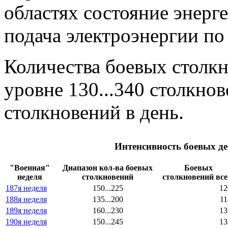
областях состояние энерг
подача электроэнергии по 
Количества боевых столк
уровне 130...340 столкнов
столкновений в день.
Интенсивность боевых де
"Военная"
Диапазон кол-ва боевых
Боевых
неделя
столкновений
столкновений все
187я неделя
150...225
12
188я неделя
135...200
11
189я неделя
160...230
13
190я неделя
150...245
13