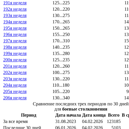
191я неделя
125...225
11
192я неделя
120...220
11
193я неделя
130...275
11
194я неделя
170...265
14
195я неделя
150...265
13
196я неделя
155...250
13
197я неделя
170...310
15
198я неделя
140...235
12
199я неделя
135...280
12
200я неделя
125...235
12
201я неделя
120...260
11
202я неделя
100...275
13
203я неделя
130...220
11
204я неделя
110...180
10
205я неделя
105...220
9
206я неделя
130...340
14
Сравнение последних трех периодов по 30 дней
для
боевые столкновения
Период
Дата начала
Дата конца
Всего
В с
За все время
31.08.2023
04.02.2026
123185
Последние 30 дней
06.01.2026
04.02.2026
5103