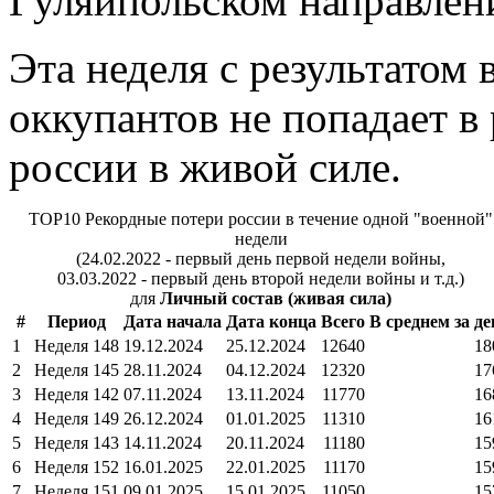
Гуляйпольском направлен
Эта неделя с результатом
оккупантов не попадает в
россии в живой силе.
TOP10 Рекордные потери россии в течение одной "военной"
недели
(24.02.2022 - первый день первой недели войны,
03.03.2022 - первый день второй недели войны и т.д.)
для
Личный состав (живая сила)
#
Период
Дата начала
Дата конца
Всего
В среднем за де
1
Неделя 148
19.12.2024
25.12.2024
12640
18
2
Неделя 145
28.11.2024
04.12.2024
12320
17
3
Неделя 142
07.11.2024
13.11.2024
11770
16
4
Неделя 149
26.12.2024
01.01.2025
11310
16
5
Неделя 143
14.11.2024
20.11.2024
11180
15
6
Неделя 152
16.01.2025
22.01.2025
11170
15
7
Неделя 151
09.01.2025
15.01.2025
11050
15