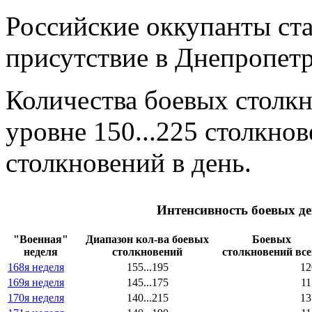
Российские оккупанты ст
присутствие в Днепропетр
Количества боевых столк
уровне 150...225 столкнов
столкновений в день.
Интенсивность боевых де
"Военная"
Диапазон кол-ва боевых
Боевых
неделя
столкновений
столкновений все
168я неделя
155...195
12
169я неделя
145...175
11
170я неделя
140...215
13