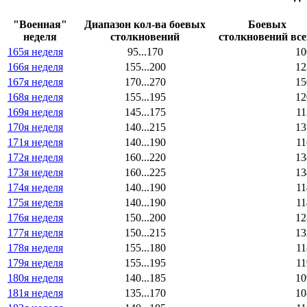
"Военная"
Диапазон кол-ва боевых
Боевых
неделя
столкновений
столкновений все
165я неделя
95...170
10
166я неделя
155...200
12
167я неделя
170...270
15
168я неделя
155...195
12
169я неделя
145...175
11
170я неделя
140...215
13
171я неделя
140...190
11
172я неделя
160...220
13
173я неделя
160...225
13
174я неделя
140...190
11
175я неделя
140...190
11
176я неделя
150...200
12
177я неделя
150...215
13
178я неделя
155...180
11
179я неделя
155...195
11
180я неделя
140...185
10
181я неделя
135...170
10