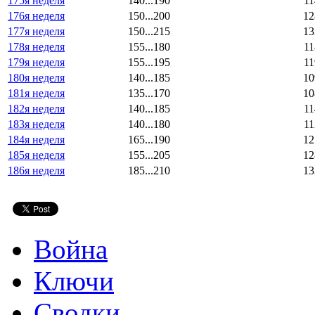
175я неделя
140...190
11
176я неделя
150...200
12
177я неделя
150...215
13
178я неделя
155...180
11
179я неделя
155...195
11
180я неделя
140...185
10
181я неделя
135...170
10
182я неделя
140...185
11
183я неделя
140...180
11
184я неделя
165...190
12
185я неделя
155...205
12
186я неделя
185...210
13
Война
Ключи
Сводки