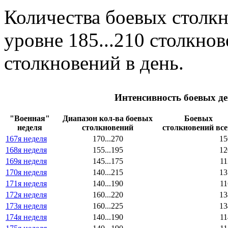
Количества боевых столк
уровне 185...210 столкнов
столкновений в день.
Интенсивность боевых де
"Военная"
Диапазон кол-ва боевых
Боевых
неделя
столкновений
столкновений все
167я неделя
170...270
15
168я неделя
155...195
12
169я неделя
145...175
11
170я неделя
140...215
13
171я неделя
140...190
11
172я неделя
160...220
13
173я неделя
160...225
13
174я неделя
140...190
11