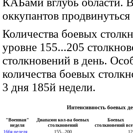
КАБами вглубь области. 
оккупантов продвинуться 
Количества боевых столк
уровне 155...205 столкнов
столкновений в день. Осо
количества боевых столк
3 дня 185й недели.
Интенсивность боевых де
"Военная"
Диапазон кол-ва боевых
Боевых
неделя
столкновений
столкновений все
166я неделя
155...200
12