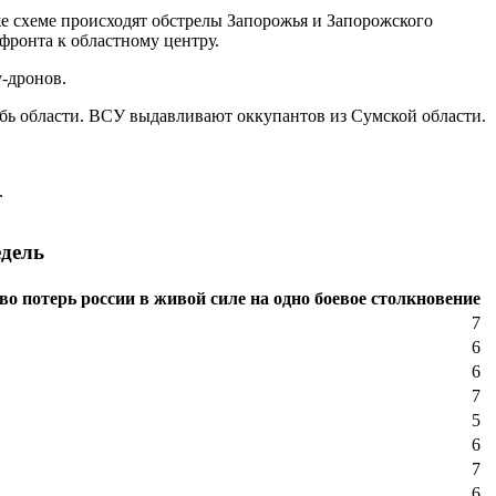
е схеме происходят обстрелы Запорожья и Запорожского
ронта к областному центру.
-дронов.
бь области. ВСУ выдавливают оккупантов из Сумской области.
.
едель
во потерь россии в живой силе на одно боевое столкновение
7
6
6
7
5
6
7
6