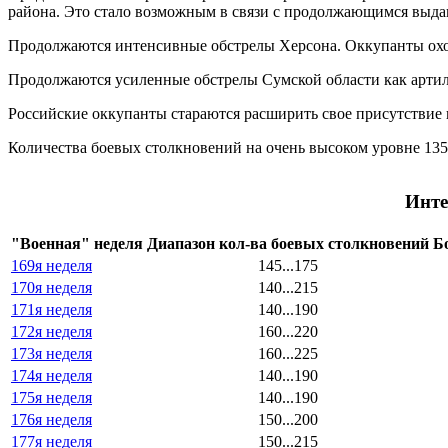
района. Это стало возможным в связи с продолжающимся выда
Продолжаются интенсивные обстрелы Херсона. Оккупанты охот
Продолжаются усиленные обстрелы Сумской области как артил
Российские оккупанты стараются расширить свое присутствие 
Количества боевых столкновений на очень высоком уровне 135.
Инте
"Военная" неделя
Диапазон кол-ва боевых столкновений
Б
169я неделя
145...175
170я неделя
140...215
171я неделя
140...190
172я неделя
160...220
173я неделя
160...225
174я неделя
140...190
175я неделя
140...190
176я неделя
150...200
177я неделя
150...215