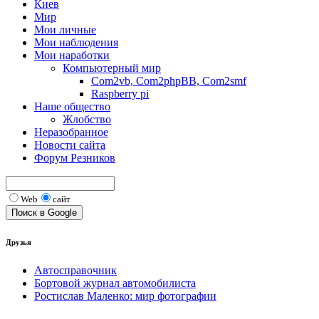
Киев
Мир
Мои личные
Мои наблюдения
Мои наработки
Компьютерный мир
Com2vb, Com2phpBB, Com2smf
Raspberry pi
Наше общество
Жлобство
Неразобранное
Новости сайта
Форум Резников
Web
сайт
Друзья
Автосправочник
Бортовой журнал автомобилиста
Ростислав Маленко: мир фотографии