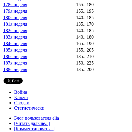
178я неделя
155...180
179я неделя
155...195
180я неделя
140...185
181я неделя
135...170
182я неделя
140...185
183я неделя
140...180
184я неделя
165...190
185я неделя
155...205
186я неделя
185...210
187я неделя
150...225
188я неделя
135...200
Война
Ключи
Сводки
Статистически
Блог пользователя elia
[Читать дальше...]
[Комментировать...]