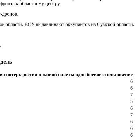
ронта к областному центру.
-дронов.
бь области. ВСУ выдавливают оккупантов из Сумской области.
.
едель
во потерь россии в живой силе на одно боевое столкновение
6
6
7
5
6
7
6
6
6