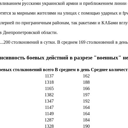
вливанием русскими украинской армии и приближением линии ф
ятся за мирными жителями на улицах с помощью ударных и fpv
лерией по приграничным районам, так ракетами и КАБами вглу
в Днепропетровской области.
..200 столкновений в сутки. В среднем 169 столкновений в день
нсивность боевых действий в разрезе "военных" н
оевых столкновений всего
В среднем в день
Среднее количест
1137
162
1318
188
1165
166
1382
197
1347
192
1147
164
1149
164
1287
184
1328
190