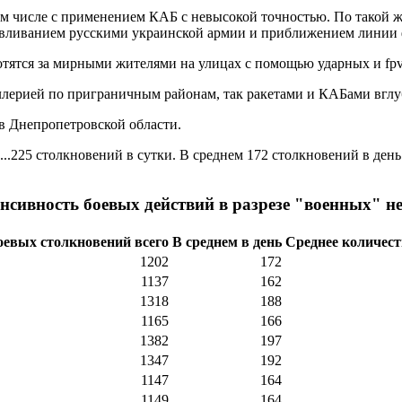
м числе с применением КАБ с невысокой точностью. По такой ж
вливанием русскими украинской армии и приближением линии ф
ятся за мирными жителями на улицах с помощью ударных и fpv
лерией по приграничным районам, так ракетами и КАБами вглу
в Днепропетровской области.
..225 столкновений в сутки. В среднем 172 столкновений в день
нсивность боевых действий в разрезе "военных" н
оевых столкновений всего
В среднем в день
Среднее количест
1202
172
1137
162
1318
188
1165
166
1382
197
1347
192
1147
164
1149
164