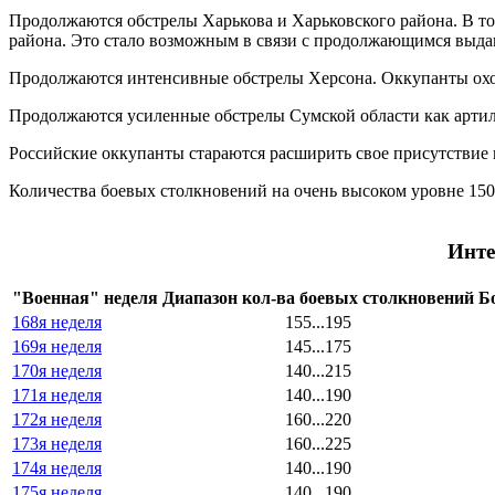
Продолжаются обстрелы Харькова и Харьковского района. В то
района. Это стало возможным в связи с продолжающимся выда
Продолжаются интенсивные обстрелы Херсона. Оккупанты охот
Продолжаются усиленные обстрелы Сумской области как артил
Российские оккупанты стараются расширить свое присутствие 
Количества боевых столкновений на очень высоком уровне 150.
Инте
"Военная" неделя
Диапазон кол-ва боевых столкновений
Б
168я неделя
155...195
169я неделя
145...175
170я неделя
140...215
171я неделя
140...190
172я неделя
160...220
173я неделя
160...225
174я неделя
140...190
175я неделя
140...190